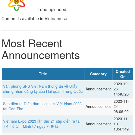
Tobe uploaded.
Content is available in Vietnamese
Most Recent
Announcements
Created
Title
Category
On
2023-12-
Văn phòng SPS Việt Nam thông tin về Giấy
Announcement
26
chứng nhận đăng ký của Hải quan Trung Quốc
14:46:26
2023-11-
Sắp diễn ra Diễn đàn Logistics Việt Nam 2023
Announcement
24
tại Cần Thơ
08:06:02
2023-11-
Vietnam Expo 2023 lần thứ 21 sắp diễn ra tại
Announcement
13
TP. Hồ Chí Minh từ ngày 7- 9/12
13:47:49