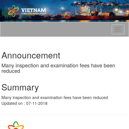
T
o
g
g
Announcement
l
e
Many inspection and examination fees have been
n
reduced
a
v
i
Summary
g
a
Many inspection and examination fees have been reduced
t
Updated on : 07-11-2018
i
o
n