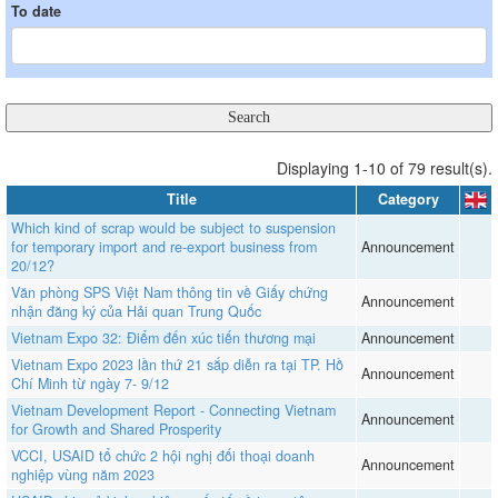
To date
Displaying 1-10 of 79 result(s).
Title
Category
Which kind of scrap would be subject to suspension
for temporary import and re-export business from
Announcement
20/12?
Văn phòng SPS Việt Nam thông tin về Giấy chứng
Announcement
nhận đăng ký của Hải quan Trung Quốc
Vietnam Expo 32: Điểm đến xúc tiến thương mại
Announcement
Vietnam Expo 2023 lần thứ 21 sắp diễn ra tại TP. Hồ
Announcement
Chí Minh từ ngày 7- 9/12
Vietnam Development Report - Connecting Vietnam
Announcement
for Growth and Shared Prosperity
VCCI, USAID tổ chức 2 hội nghị đối thoại doanh
Announcement
nghiệp vùng năm 2023