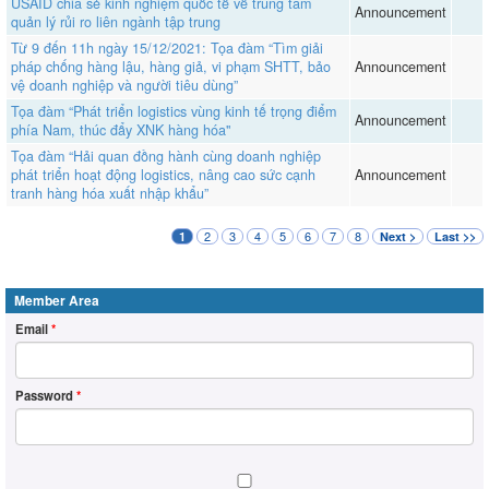
USAID chia sẻ kinh nghiệm quốc tế về trung tâm
Announcement
quản lý rủi ro liên ngành tập trung
Từ 9 đến 11h ngày 15/12/2021: Tọa đàm “Tìm giải
pháp chống hàng lậu, hàng giả, vi phạm SHTT, bảo
Announcement
vệ doanh nghiệp và người tiêu dùng”
Tọa đàm “Phát triển logistics vùng kinh tế trọng điểm
Announcement
phía Nam, thúc đẩy XNK hàng hóa"
Tọa đàm “Hải quan đồng hành cùng doanh nghiệp
phát triển hoạt động logistics, nâng cao sức cạnh
Announcement
tranh hàng hóa xuất nhập khẩu”
2
3
4
5
6
7
8
1
Next >
Last >>
Member Area
Email
*
Password
*