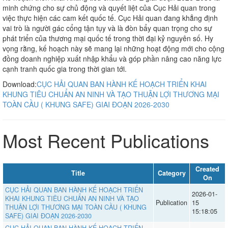
minh chứng cho sự chủ động và quyết liệt của Cục Hải quan trong
việc thực hiện các cam kết quốc tế. Cục Hải quan đang khẳng định
vai trò là người gác cổng tận tụy và là đòn bẩy quan trọng cho sự
phát triển của thương mại quốc tế trong thời đại kỷ nguyên số. Hy
vọng rằng, kế hoạch này sẽ mang lại những hoạt động mới cho cộng
đồng doanh nghiệp xuất nhập khẩu và góp phần nâng cao năng lực
cạnh tranh quốc gia trong thời gian tới.
Download:
CỤC HẢI QUAN BAN HÀNH KẾ HOẠCH TRIỂN KHAI
KHUNG TIÊU CHUẨN AN NINH VÀ TẠO THUẬN LỢI THƯƠNG MẠI
TOÀN CẦU ( KHUNG SAFE) GIAI ĐOẠN 2026-2030
Most Recent Publications
Created
Title
Category
On
CỤC HẢI QUAN BAN HÀNH KẾ HOẠCH TRIỂN
2026-01-
KHAI KHUNG TIÊU CHUẨN AN NINH VÀ TẠO
Publication
15
THUẬN LỢI THƯƠNG MẠI TOÀN CẦU ( KHUNG
15:18:05
SAFE) GIAI ĐOẠN 2026-2030
CỤC HẢI QUAN BAN HÀNH KẾ HOẠCH TRIỂN