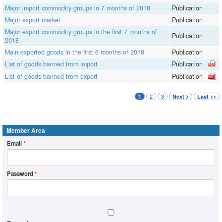
Major import commodity groups in 7 months of 2018
Publication
Major export market
Publication
Major export commodity groups in the first 7 months of
Publication
2018
Main exported goods in the first 6 months of 2018
Publication
List of goods banned from import
Publication
List of goods banned from export
Publication
2
3
1
Next >
Last >>
Member Area
Email
*
Password
*