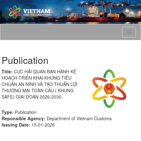
T
o
g
g
Publication
l
e
n
Title:
CỤC HẢI QUAN BAN HÀNH KẾ
a
HOẠCH TRIỂN KHAI KHUNG TIÊU
v
CHUẨN AN NINH VÀ TẠO THUẬN LỢI
i
THƯƠNG MẠI TOÀN CẦU ( KHUNG
g
SAFE) GIAI ĐOẠN 2026-2030
a
t
Type:
Publication
i
Reponsible Agency:
Department of Vietnam Customs
o
Issuing Date:
15-01-2026
n