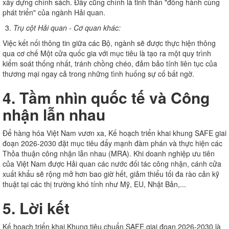
xây dựng chính sách. Đây cũng chính là tinh thần "đồng hành cùng
phát triển" của ngành Hải quan.
Trụ cột Hải quan - Cơ quan khác:
Việc kết nối thông tin giữa các Bộ, ngành sẽ được thực hiện thông
qua cơ chế Một cửa quốc gia với mục tiêu là tạo ra một quy trình
kiểm soát thống nhất, tránh chồng chéo, đảm bảo tính liên tục của
thương mại ngay cả trong những tình huống sự cố bất ngờ.
4. Tầm nhìn quốc tế và Công
nhận lẫn nhau
Để hàng hóa Việt Nam vươn xa, Kế hoạch triển khai khung SAFE giai
đoạn 2026-2030 đặt mục tiêu đẩy mạnh đàm phán và thực hiện các
Thỏa thuận công nhận lẫn nhau (MRA). Khi doanh nghiệp ưu tiên
của Việt Nam được Hải quan các nước đối tác công nhận, cánh cửa
xuất khẩu sẽ rộng mở hơn bao giờ hết, giảm thiểu tối đa rào cản kỹ
thuật tại các thị trường khó tính như Mỹ, EU, Nhật Bản,...
5. Lời kết
Kế hoạch triển khai Khung tiêu chuẩn SAFE giai đoạn 2026-2030 là