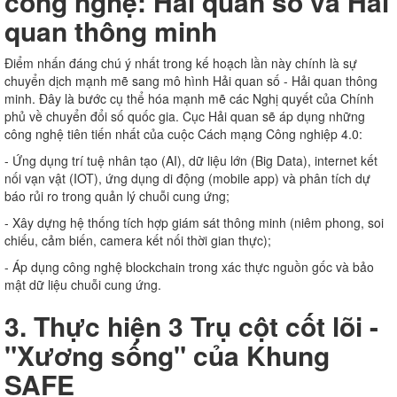
công nghệ: Hải quan số và Hải
quan thông minh
Điểm nhấn đáng chú ý nhất trong kế hoạch lần này chính là sự
chuyển dịch mạnh mẽ sang mô hình Hải quan số - Hải quan thông
minh. Đây là bước cụ thể hóa mạnh mẽ các Nghị quyết của Chính
phủ về chuyển đổi số quốc gia. Cục Hải quan sẽ áp dụng những
công nghệ tiên tiến nhất của cuộc Cách mạng Công nghiệp 4.0:
- Ứng dụng trí tuệ nhân tạo (AI), dữ liệu lớn (Big Data), internet kết
nối vạn vật (IOT), ứng dụng di động (mobile app) và phân tích dự
báo rủi ro trong quản lý chuỗi cung ứng;
- Xây dựng hệ thống tích hợp giám sát thông minh (niêm phong, soi
chiếu, cảm biến, camera kết nối thời gian thực);
- Áp dụng công nghệ blockchain trong xác thực nguồn gốc và bảo
mật dữ liệu chuỗi cung ứng.
3. Thực hiện 3 Trụ cột cốt lõi -
"Xương sống" của Khung
SAFE