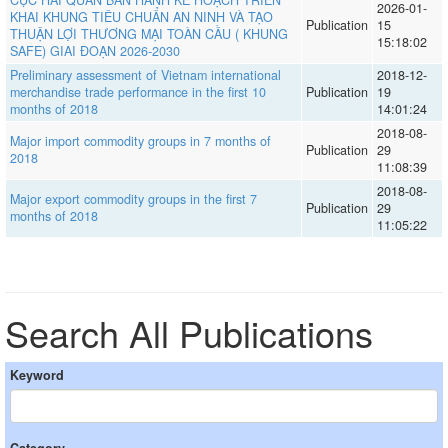
2026-01-
KHAI KHUNG TIÊU CHUẨN AN NINH VÀ TẠO
Publication
15
THUẬN LỢI THƯƠNG MẠI TOÀN CẦU ( KHUNG
15:18:02
SAFE) GIAI ĐOẠN 2026-2030
Preliminary assessment of Vietnam international
2018-12-
merchandise trade performance in the first 10
Publication
19
months of 2018
14:01:24
2018-08-
Major import commodity groups in 7 months of
Publication
29
2018
11:08:39
2018-08-
Major export commodity groups in the first 7
Publication
29
months of 2018
11:05:22
Search All Publications
Keyword