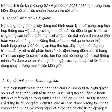
Kế hoạch triển khai Khung SAFE giai đoạn 2026-2030 tập trung thực
hiện đồng bộ các tiêu chuẩn theo ba trụ cột chính:
Trụ cột Hải quan - Hải quan:
Nội dung trọng tâm là xây dựng mô hình quản lý chuỗi cung ứng tích
hợp thông qua việc tăng cường trao đổi dữ liệu điện tử gửi trước và
ứng dụng các thiết bị bảo mật, soi chiếu hiện đại nhằm đảm bảo tính
toàn vẹn của hàng hóa. Đồng thời, cơ quan Hải quan hoàn thiện
hành lang pháp lý để đơn giản hóa thủ tục, đẩy mạnh số hóa quy
trình quản lý rủi ro để phân tích và xác định trọng điểm các lô hàng
rủi ro cao ngay từ sớm. Từ đó, tạo lập một hệ thống kiểm soát thông
minh vừa đảm bảo an ninh nghiêm ngặt, vừa tạo thuận lợi tối đa cho
dòng chảy thương mại xuyên biên giới.
Trụ cột Hải quan - Doanh nghiệp:
Thực hiện nghiêm túc theo tinh thần của Bộ Chính trị tại Nghị quyết
số 68 về phát triển kinh tế tư nhân, Cục Hải quan sẽ tiếp tục hoàn
thiện và mở rộng chương trình Doanh nghiệp ưu tiên (AEO). Không
chỉ dừng lại ở việc giảm kiểm tra, các AEO sẽ được hưởng lợi từ các
chính sách ưu đãi về công nghệ và được tạo cơ chế trực tiếp góp ý