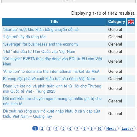
Displaying 1-10 of 1442 result(s).
Title
Category
“Startup” vượt khó khăn bằng chuyển đổi số
General
“Lộc trời” lấy đà tăng tốc
General
“Leverage” for businesses and the economy
General
“Hút” nhà đầu tư Hàn Quốc vào Việt Nam
General
“Cú huých” EVFTA thúc đẩy dòng vốn FDI từ EU vào Việt
General
Nam
“Ambition” to dominate the international market via M&A
General
​​​​​​​Kì vọng đột phá về xuất khẩu trái sầu riêng Việt Nam
General
Động lực kết nối và phát triển kinh tế từ Hội chợ Thương
General
mại Quốc tế Việt - Trung 2025
Đổi mới kiểm tra chuyên ngành mang lại nhiều giá trị cho
General
nền kinh tế
Đề xuất mở rộng quy mô xuất nhập khẩu ở cả 9 cặp cửa
General
khẩu Việt Nam – Quảng Tây
2
3
4
5
6
7
8
9
10
1
Next >
Last >>