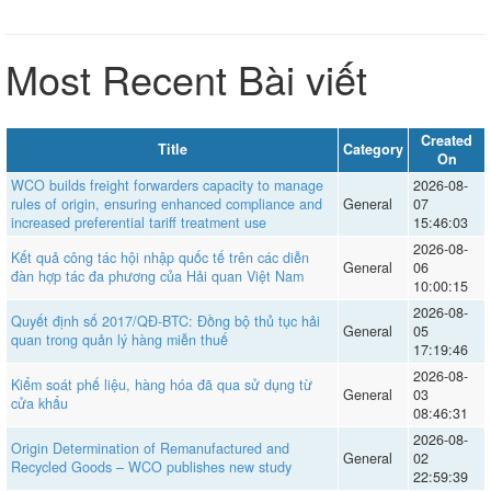
Most Recent Bài viết
Created
Title
Category
On
WCO builds freight forwarders capacity to manage
2026-08-
rules of origin, ensuring enhanced compliance and
General
07
increased preferential tariff treatment use
15:46:03
2026-08-
Kết quả công tác hội nhập quốc tế trên các diễn
General
06
đàn hợp tác đa phương của Hải quan Việt Nam
10:00:15
2026-08-
Quyết định số 2017/QĐ-BTC: Đồng bộ thủ tục hải
General
05
quan trong quản lý hàng miễn thuế
17:19:46
2026-08-
Kiểm soát phế liệu, hàng hóa đã qua sử dụng từ
General
03
cửa khẩu
08:46:31
2026-08-
Origin Determination of Remanufactured and
General
02
Recycled Goods – WCO publishes new study
22:59:39