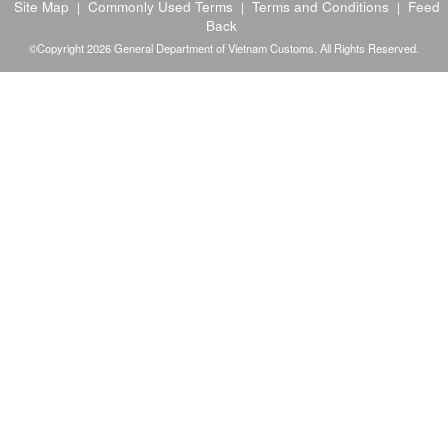
Site Map
Commonly Used Terms
Terms and Conditions
Feed
|
|
|
Back
©Copyright 2026 General Department of Vietnam Customs. All Rights Reserved.