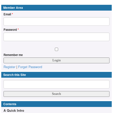
Member Area
Email
*
Password
*
Remember me
Register
|
Forget Password
Search this Site
Contents
A Quick Intro