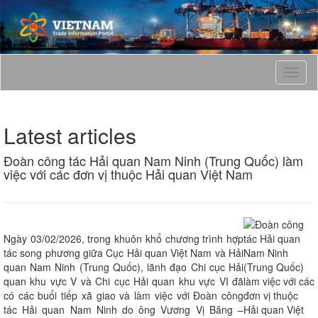
T
o
g
g
Latest articles
l
e
Đoàn công tác Hải quan Nam Ninh (Trung Quốc) làm
n
việc với các đơn vị thuộc Hải quan Việt Nam
a
v
i
g
a
Ngày 03/02/2026, trong khuôn khổ chương trình hợp
t
tác song phương giữa Cục Hải quan Việt Nam và Hải
i
quan Nam Ninh (Trung Quốc), lãnh đạo Chi cục Hải
o
quan khu vực V và Chi cục Hải quan khu vực VI đã
n
có các buổi tiếp xã giao và làm việc với Đoàn công
tác Hải quan Nam Ninh do ông Vương Vị Băng –