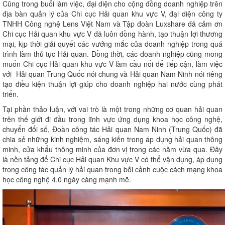
Cũng trong buổi làm việc, đại diện cho cộng đồng doanh nghiệp trên
địa bàn quản lý của Chi cục Hải quan khu vực V, đại diện công ty
TNHH Công nghệ Lens Việt Nam và Tập đoàn Luxshare đã cảm ơn
Chi cục Hải quan khu vực V đã luôn đồng hành, tạo thuận lợi thương
mại, kịp thời giải quyết các vướng mắc của doanh nghiệp trong quá
trình làm thủ tục Hải quan. Đồng thời, các doanh nghiệp cũng mong
muốn Chi cục Hải quan khu vực V làm cầu nối để tiếp cận, làm việc
với Hải quan Trung Quốc nói chung và Hải quan Nam Ninh nói riêng
tạo điều kiện thuận lợi giúp cho doanh nghiệp hai nước cùng phát
triển.
Tại phần thảo luận, với vai trò là một trong những cơ quan hải quan
trên thế giới đi đầu trong lĩnh vực ứng dụng khoa học công nghệ,
chuyển đổi số, Đoàn công tác Hải quan Nam Ninh (Trung Quốc) đã
chia sẻ những kinh nghiệm, sáng kiến trong áp dụng hải quan thông
minh, cửa khẩu thông minh của đơn vị trong các năm vừa qua. Đây
là nền tảng để Chi cục Hải quan Khu vực V có thể vận dụng, áp dụng
trong công tác quản lý hải quan trong bối cảnh cuộc cách mạng khoa
học công nghệ 4.0 ngày càng mạnh mẽ.