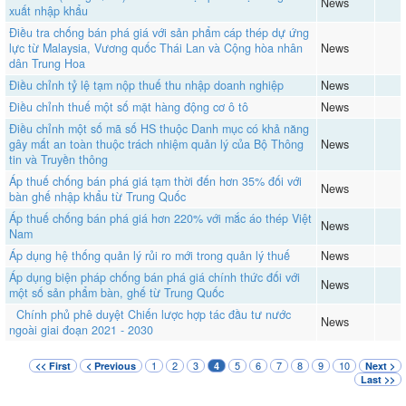
News
xuất nhập khẩu
Điều tra chống bán phá giá với sản phẩm cáp thép dự ứng
lực từ Malaysia, Vương quốc Thái Lan và Cộng hòa nhân
News
dân Trung Hoa
Điều chỉnh tỷ lệ tạm nộp thuế thu nhập doanh nghiệp
News
Điều chỉnh thuế một số mặt hàng động cơ ô tô
News
Điều chỉnh một số mã số HS thuộc Danh mục có khả năng
gây mất an toàn thuộc trách nhiệm quản lý của Bộ Thông
News
tin và Truyền thông
Áp thuế chống bán phá giá tạm thời đến hơn 35% đối với
News
bàn ghế nhập khẩu từ Trung Quốc
Áp thuế chống bán phá giá hơn 220% với mắc áo thép Việt
News
Nam
Áp dụng hệ thống quản lý rủi ro mới trong quản lý thuế
News
Áp dụng biện pháp chống bán phá giá chính thức đối với
News
một số sản phẩm bàn, ghế từ Trung Quốc
Chính phủ phê duyệt Chiến lược hợp tác đầu tư nước
News
ngoài giai đoạn 2021 - 2030
1
2
3
5
6
7
8
9
10
<< First
< Previous
4
Next >
Last >>