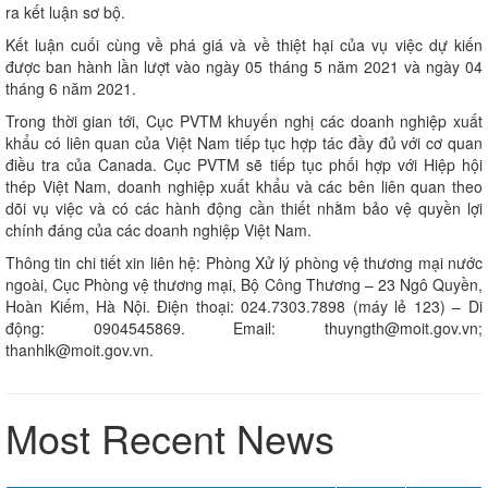
ra kết luận sơ bộ.
Kết luận cuối cùng về phá giá và về thiệt hại của vụ việc dự kiến
được ban hành lần lượt vào ngày 05 tháng 5 năm 2021 và ngày 04
tháng 6 năm 2021.
Trong thời gian tới, Cục PVTM khuyến nghị các doanh nghiệp xuất
khẩu có liên quan của Việt Nam tiếp tục hợp tác đầy đủ với cơ quan
điều tra của Canada. Cục PVTM sẽ tiếp tục phối hợp với Hiệp hội
thép Việt Nam, doanh nghiệp xuất khẩu và các bên liên quan theo
dõi vụ việc và có các hành động cần thiết nhằm bảo vệ quyền lợi
chính đáng của các doanh nghiệp Việt Nam.
Thông tin chi tiết xin liên hệ: Phòng Xử lý phòng vệ thương mại nước
ngoài, Cục Phòng vệ thương mại, Bộ Công Thương – 23 Ngô Quyền,
Hoàn Kiếm, Hà Nội. Điện thoại: 024.7303.7898 (máy lẻ 123) – Di
động: 0904545869. Email: thuyngth@moit.gov.vn;
thanhlk@moit.gov.vn.
Most Recent News