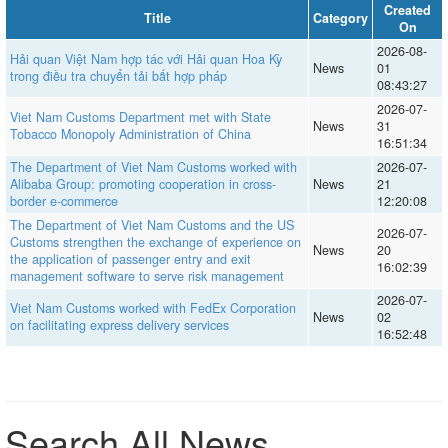
Created
Title
Category
On
2026-08-
Hải quan Việt Nam hợp tác với Hải quan Hoa Kỳ
News
01
trong điều tra chuyển tải bất hợp pháp
08:43:27
2026-07-
Viet Nam Customs Department met with State
News
31
Tobacco Monopoly Administration of China
16:51:34
The Department of Viet Nam Customs worked with
2026-07-
Alibaba Group: promoting cooperation in cross-
News
21
border e-commerce
12:20:08
The Department of Viet Nam Customs and the US
2026-07-
Customs strengthen the exchange of experience on
News
20
the application of passenger entry and exit
16:02:39
management software to serve risk management
2026-07-
Viet Nam Customs worked with FedEx Corporation
News
02
on facilitating express delivery services
16:52:48
Search All News