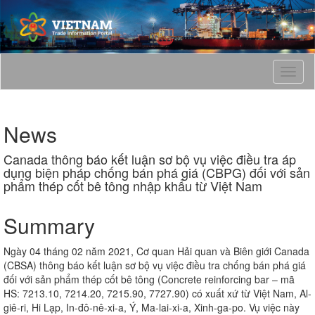
T
o
g
g
News
l
e
Canada thông báo kết luận sơ bộ vụ việc điều tra áp
n
dụng biện pháp chống bán phá giá (CBPG) đối với sản
a
phẩm thép cốt bê tông nhập khẩu từ Việt Nam
v
i
g
Summary
a
t
Ngày 04 tháng 02 năm 2021, Cơ quan Hải quan và Biên giới Canada
i
(CBSA) thông báo kết luận sơ bộ vụ việc điều tra chống bán phá giá
o
đối với sản phẩm thép cốt bê tông (Concrete reinforcing bar – mã
n
HS: 7213.10, 7214.20, 7215.90, 7727.90) có xuất xứ từ Việt Nam, Al-
giê-ri, Hi Lạp, In-đô-nê-xi-a, Ý, Ma-lai-xi-a, Xinh-ga-po. Vụ việc này