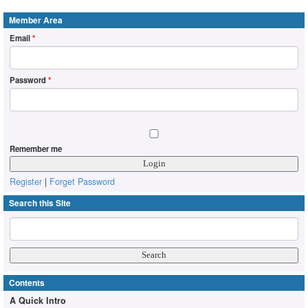
Member Area
Email
*
Password
*
Remember me
Register
|
Forget Password
Search this Site
Contents
A Quick Intro