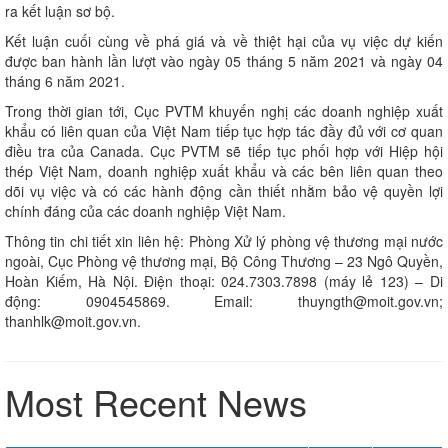
ra kết luận sơ bộ.
Kết luận cuối cùng về phá giá và về thiệt hại của vụ việc dự kiến
được ban hành lần lượt vào ngày 05 tháng 5 năm 2021 và ngày 04
tháng 6 năm 2021.
Trong thời gian tới, Cục PVTM khuyến nghị các doanh nghiệp xuất
khẩu có liên quan của Việt Nam tiếp tục hợp tác đầy đủ với cơ quan
điều tra của Canada. Cục PVTM sẽ tiếp tục phối hợp với Hiệp hội
thép Việt Nam, doanh nghiệp xuất khẩu và các bên liên quan theo
dõi vụ việc và có các hành động cần thiết nhằm bảo vệ quyền lợi
chính đáng của các doanh nghiệp Việt Nam.
Thông tin chi tiết xin liên hệ: Phòng Xử lý phòng vệ thương mại nước
ngoài, Cục Phòng vệ thương mại, Bộ Công Thương – 23 Ngô Quyền,
Hoàn Kiếm, Hà Nội. Điện thoại: 024.7303.7898 (máy lẻ 123) – Di
động: 0904545869. Email: thuyngth@moit.gov.vn;
thanhlk@moit.gov.vn.
Most Recent News