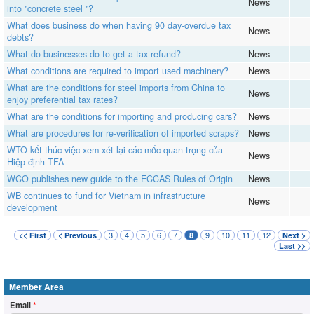
News
into "concrete steel "?
What does business do when having 90 day-overdue tax
News
debts?
What do businesses do to get a tax refund?
News
What conditions are required to import used machinery?
News
What are the conditions for steel imports from China to
News
enjoy preferential tax rates?
What are the conditions for importing and producing cars?
News
What are procedures for re-verification of imported scraps?
News
WTO kết thúc việc xem xét lại các mốc quan trọng của
News
Hiệp định TFA
WCO publishes new guide to the ECCAS Rules of Origin
News
WB continues to fund for Vietnam in infrastructure
News
development
3
4
5
6
7
9
10
11
12
<< First
< Previous
8
Next >
Last >>
Member Area
Email
*