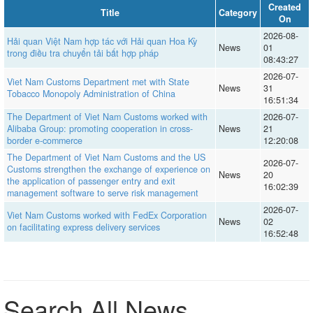
Created
Title
Category
On
2026-08-
Hải quan Việt Nam hợp tác với Hải quan Hoa Kỳ
News
01
trong điều tra chuyển tải bất hợp pháp
08:43:27
2026-07-
Viet Nam Customs Department met with State
News
31
Tobacco Monopoly Administration of China
16:51:34
The Department of Viet Nam Customs worked with
2026-07-
Alibaba Group: promoting cooperation in cross-
News
21
border e-commerce
12:20:08
The Department of Viet Nam Customs and the US
2026-07-
Customs strengthen the exchange of experience on
News
20
the application of passenger entry and exit
16:02:39
management software to serve risk management
2026-07-
Viet Nam Customs worked with FedEx Corporation
News
02
on facilitating express delivery services
16:52:48
Search All News