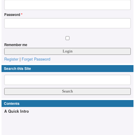
Password
*
Remember me
Register
|
Forget Password
Search this Site
Contents
A Quick Intro