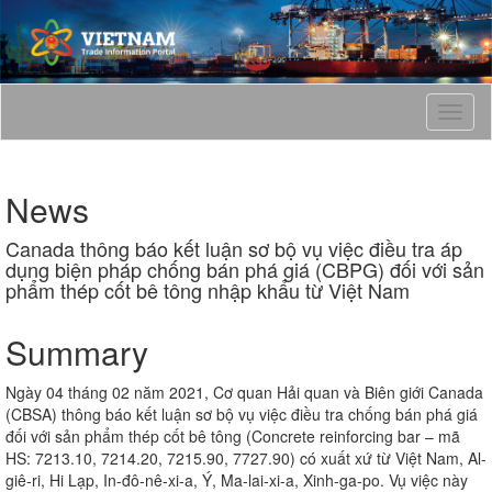
T
o
g
g
News
l
e
Canada thông báo kết luận sơ bộ vụ việc điều tra áp
n
dụng biện pháp chống bán phá giá (CBPG) đối với sản
a
phẩm thép cốt bê tông nhập khẩu từ Việt Nam
v
i
g
Summary
a
t
Ngày 04 tháng 02 năm 2021, Cơ quan Hải quan và Biên giới Canada
i
(CBSA) thông báo kết luận sơ bộ vụ việc điều tra chống bán phá giá
o
đối với sản phẩm thép cốt bê tông (Concrete reinforcing bar – mã
n
HS: 7213.10, 7214.20, 7215.90, 7727.90) có xuất xứ từ Việt Nam, Al-
giê-ri, Hi Lạp, In-đô-nê-xi-a, Ý, Ma-lai-xi-a, Xinh-ga-po. Vụ việc này