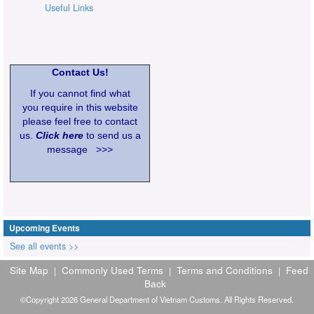
Useful Links
Contact Us!
If you cannot find what
you require in this website
please feel free to contact
us.
Click here
to send us a
message >>>
Upcoming Events
See all events >>
Site Map
Commonly Used Terms
Terms and Conditions
Feed
|
|
|
Back
©Copyright 2026 General Department of Vietnam Customs. All Rights Reserved.