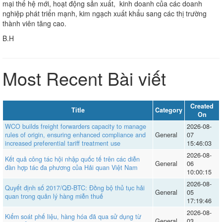
mại thế hệ mới, hoạt động sản xuất, kinh doanh của các doanh
nghiệp phát triển mạnh, kim ngạch xuất khẩu sang các thị trường
thành viên tăng cao.
B.H
Most Recent Bài viết
Created
Title
Category
On
WCO builds freight forwarders capacity to manage
2026-08-
rules of origin, ensuring enhanced compliance and
General
07
increased preferential tariff treatment use
15:46:03
2026-08-
Kết quả công tác hội nhập quốc tế trên các diễn
General
06
đàn hợp tác đa phương của Hải quan Việt Nam
10:00:15
2026-08-
Quyết định số 2017/QĐ-BTC: Đồng bộ thủ tục hải
General
05
quan trong quản lý hàng miễn thuế
17:19:46
2026-08-
Kiểm soát phế liệu, hàng hóa đã qua sử dụng từ
General
03