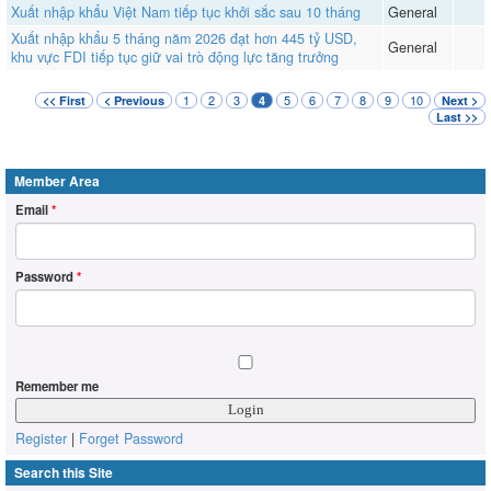
Xuất nhập khẩu Việt Nam tiếp tục khởi sắc sau 10 tháng
General
Xuất nhập khẩu 5 tháng năm 2026 đạt hơn 445 tỷ USD,
General
khu vực FDI tiếp tục giữ vai trò động lực tăng trưởng
1
2
3
5
6
7
8
9
10
<< First
< Previous
4
Next >
Last >>
Member Area
Email
*
Password
*
Remember me
Register
|
Forget Password
Search this Site