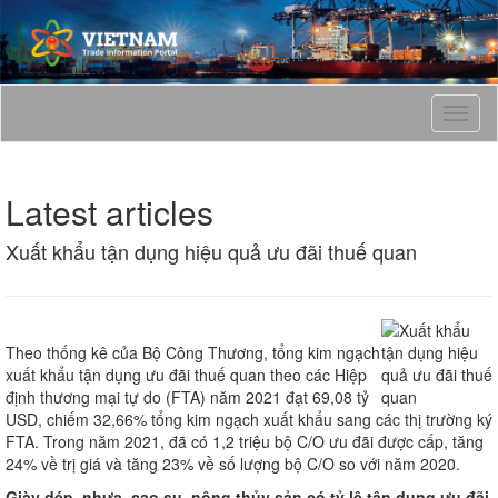
T
o
g
g
Latest articles
l
e
Xuất khẩu tận dụng hiệu quả ưu đãi thuế quan
n
a
v
i
g
Theo thống kê của Bộ Công Thương, tổng kim ngạch
a
xuất khẩu tận dụng ưu đãi thuế quan theo các Hiệp
t
định thương mại tự do (FTA) năm 2021 đạt 69,08 tỷ
i
USD, chiếm 32,66% tổng kim ngạch xuất khẩu sang các thị trường ký
o
FTA. Trong năm 2021, đã có 1,2 triệu bộ C/O ưu đãi được cấp, tăng
n
24% về trị giá và tăng 23% về số lượng bộ C/O so với năm 2020.
Giày dép, nhựa, cao su, nông thủy sản có tỷ lệ tận dụng ưu đãi