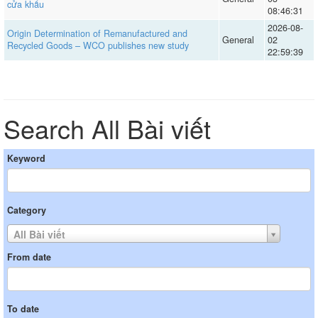
cửa khẩu
08:46:31
2026-08-
Origin Determination of Remanufactured and
General
02
Recycled Goods – WCO publishes new study
22:59:39
Search All Bài viết
Keyword
Category
All Bài viết
From date
To date