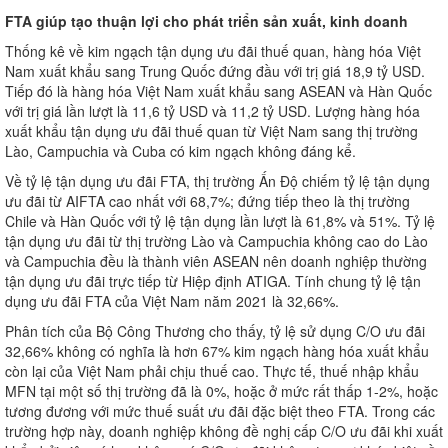
FTA giúp tạo thuận lợi cho phát triển sản xuất, kinh doanh
Thống kê về kim ngạch tận dụng ưu đãi thuế quan, hàng hóa Việt
Nam xuất khẩu sang Trung Quốc đứng đầu với trị giá 18,9 tỷ USD.
Tiếp đó là hàng hóa Việt Nam xuất khẩu sang ASEAN và Hàn Quốc
với trị giá lần lượt là 11,6 tỷ USD và 11,2 tỷ USD. Lượng hàng hóa
xuất khẩu tận dụng ưu đãi thuế quan từ Việt Nam sang thị trường
Lào, Campuchia và Cuba có kim ngạch không đáng kể.
Về tỷ lệ tận dụng ưu đãi FTA, thị trường Ấn Độ chiếm tỷ lệ tận dụng
ưu đãi từ AIFTA cao nhất với 68,7%; đứng tiếp theo là thị trường
Chile và Hàn Quốc với tỷ lệ tận dụng lần lượt là 61,8% và 51%. Tỷ lệ
tận dụng ưu đãi từ thị trường Lào và Campuchia không cao do Lào
và Campuchia đều là thành viên ASEAN nên doanh nghiệp thường
tận dụng ưu đãi trực tiếp từ Hiệp định ATIGA. Tính chung tỷ lệ tận
dụng ưu đãi FTA của Việt Nam năm 2021 là 32,66%.
Phân tích của Bộ Công Thương cho thấy, tỷ lệ sử dụng C/O ưu đãi
32,66% không có nghĩa là hơn 67% kim ngạch hàng hóa xuất khẩu
còn lại của Việt Nam phải chịu thuế cao. Thực tế, thuế nhập khẩu
MFN tại một số thị trường đã là 0%, hoặc ở mức rất thấp 1-2%, hoặc
tương đương với mức thuế suất ưu đãi đặc biệt theo FTA. Trong các
trường hợp này, doanh nghiệp không đề nghị cấp C/O ưu đãi khi xuất