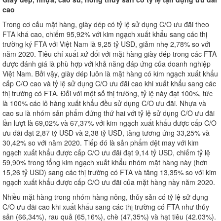
cao
Trong cơ cấu mặt hàng, giày dép có tỷ lệ sử dụng C/O ưu đãi theo
FTA khá cao, chiếm 95,92% với kim ngạch xuất khẩu sang các thị
trường ký FTA với Việt Nam là 9,25 tỷ USD, giảm nhẹ 2,78% so với
năm 2020. Tiêu chí xuất xứ đối với mặt hàng giày dép trong các FTA
được đánh giá là phù hợp với khả năng đáp ứng của doanh nghiệp
Việt Nam. Bởi vậy, giày dép luôn là mặt hàng có kim ngạch xuất khẩu
cấp C/O cao và tỷ lệ sử dụng C/O ưu đãi cao khi xuất khẩu sang các
thị trường có FTA. Đối với một số thị trường, tỷ lệ này đạt 100%, tức
là 100% các lô hàng xuất khẩu đều sử dụng C/O ưu đãi. Nhựa và
cao su là nhóm sản phẩm đứng thứ hai với tỷ lệ sử dụng C/O ưu đãi
lần lượt là 69,02% và 67,37% với kim ngạch xuất khẩu được cấp C/O
ưu đãi đạt 2,87 tỷ USD và 2,38 tỷ USD, tăng tương ứng 33,25% và
30,42% so với năm 2020. Tiếp đó là sản phẩm dệt may với kim
ngạch xuất khẩu được cấp C/O ưu đãi đạt 9,14 tỷ USD, chiếm tỷ lệ
59,90% trong tổng kim ngạch xuất khẩu nhóm mặt hàng này (hơn
15,26 tỷ USD) sang các thị trường có FTA và tăng 13,35% so với kim
ngạch xuất khẩu được cấp C/O ưu đãi của mặt hàng này năm 2020.
Nhiều mặt hàng trong nhóm hàng nông, thủy sản có tỷ lệ sử dụng
C/O ưu đãi cao khi xuất khẩu sang các thị trường có FTA như thủy
sản (66,34%), rau quả (65,16%), chè (47,35%) và hạt tiêu (42.03%).