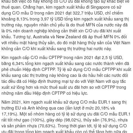
khẩu bởi việc có hay không có C/O ưu đãi không tạo sự khác biệt về
thuế quan. Chẳng hạn, kim ngạch xuất khẩu đi Singapore có sử
dụng C/O mẫu D trong năm 2021 đạt 322,7 triệu USD, chỉ chiếm
khoảng 8,13% trong 3,97 tỷ USD tổng kim ngạch xuất khẩu sang thị
trường này, nguyên nhân chủ yếu là do thuế MFN của nước này đã
là 0% nên doanh nghiệp không cần thiết xin C/O ưu đãi khi xuất
khẩu. Tương tự, Australia và New Zealand đã áp thuế MFN 0% đối
với nhiều mặt hàng thủy sản, do đó mặt hàng thủy sản của Việt Nam
không cần C/O khi xuất khẩu sang thị trường hai nước này.
Kim ngạch cấp C/O mẫu CPTPP trong năm 2021 đạt 2,5 tỷ USD,
bằng 6,34% tổng kim ngạch xuất khẩu sang các nước thành viên đã
phê chuẩn Hiệp định CPTPP. Tỷ lệ sử dụng C/O mẫu CPTPP khi xuất
khẩu sang các thị trường này không cao là do hầu hết các nước đối
tác đều đã có Hiệp định thương mại tự do với Việt Nam với quy tắc
xuất xứ lỏng hơn và mức thuế suất ưu đãi hơn so với CPTPP trong
những năm đầu Hiệp định CPTPP có hiệu lực.
Năm 2021, kim ngạch xuất khẩu sử dụng C/O mẫu EUR.1 sang thị
trường EU và Anh không qua cao (lần lượt ở mức 20,18% và
17,19%). Một số nhóm hàng có tỷ lệ sử dụng ưu đãi C/O mẫu EUR.1
rất tốt như gạo (100%), giày dép (98,02%), thủy sản (76,9%), nhựa
và sản phẩm nhựa (70,63%). Trong thời gian tới, tỷ lệ sử dụng C/O
ưu đãi trong tổng kim ngạch xuất khẩu còn có thể tăng hơn nữa do