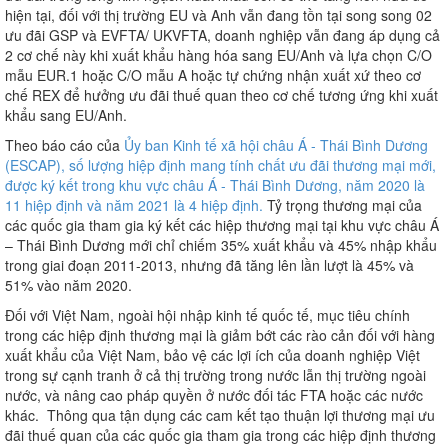
hiện tại, đối với thị trường EU và Anh vẫn đang tồn tại song song 02
ưu đãi GSP và EVFTA/ UKVFTA, doanh nghiệp vẫn đang áp dụng cả
2 cơ chế này khi xuất khẩu hàng hóa sang EU/Anh và lựa chọn C/O
mẫu EUR.1 hoặc C/O mẫu A hoặc tự chứng nhận xuất xứ theo cơ
chế REX để hưởng ưu đãi thuế quan theo cơ chế tương ứng khi xuất
khẩu sang EU/Anh.
Theo báo cáo của
Ủy ban Kinh tế xã hội châu Á - Thái Bình Dương
(ESCAP), số lượng hiệp định mang tính chất ưu đãi thương mại mới,
được ký kết trong khu vực châu Á - Thái Bình Dương, năm 2020 là
11 hiệp định và năm 2021 là 4 hiệp định.
Tỷ trọng thương mại của
các quốc gia tham gia ký kết các hiệp thương mại tại khu vực châu Á
– Thái Bình Dương mới chỉ chiếm 35% xuất khẩu và 45% nhập khẩu
trong giai đoạn 2011-2013, nhưng đã tăng lên lần lượt là 45% và
51% vào năm 2020.
Đối với Việt Nam, ngoài hội nhập kinh tế quốc tế, mục tiêu chính
trong các hiệp định thương mại là giảm bớt các rào cản đối với hàng
xuất khẩu của Việt Nam, bảo vệ các lợi ích của doanh nghiệp Việt
trong sự cạnh tranh ở cả thị trường trong nước lẫn thị trường ngoài
nước, và nâng cao pháp quyền ở nước đối tác FTA hoặc các nước
khác. Thông qua tận dụng các cam kết tạo thuận lợi thương mại ưu
đãi thuế quan của các quốc gia tham gia trong các hiệp định thương