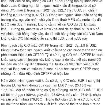
khẩu bởi việc có hay không có C/O ưu đãi không tạo sự khác biệt về
thuế quan. Chẳng hạn, kim ngạch xuất khẩu đi Singapore có sử
dụng C/O mẫu D trong năm 2021 đạt 322,7 triệu USD, chỉ chiếm
khoảng 8,13% trong 3,97 tỷ USD tổng kim ngạch xuất khẩu sang thị
trường này, nguyên nhân chủ yếu là do thuế MFN của nước này đã
là 0% nên doanh nghiệp không cần thiết xin C/O ưu đãi khi xuất
khẩu. Tương tự, Australia và New Zealand đã áp thuế MFN 0% đối
với nhiều mặt hàng thủy sản, do đó mặt hàng thủy sản của Việt Nam
không cần C/O khi xuất khẩu sang thị trường hai nước này.
Kim ngạch cấp C/O mẫu CPTPP trong năm 2021 đạt 2,5 tỷ USD,
bằng 6,34% tổng kim ngạch xuất khẩu sang các nước thành viên đã
phê chuẩn Hiệp định CPTPP. Tỷ lệ sử dụng C/O mẫu CPTPP khi xuất
khẩu sang các thị trường này không cao là do hầu hết các nước đối
tác đều đã có Hiệp định thương mại tự do với Việt Nam với quy tắc
xuất xứ lỏng hơn và mức thuế suất ưu đãi hơn so với CPTPP trong
những năm đầu Hiệp định CPTPP có hiệu lực.
Năm 2021, kim ngạch xuất khẩu sử dụng C/O mẫu EUR.1 sang thị
trường EU và Anh không qua cao (lần lượt ở mức 20,18% và
17,19%). Một số nhóm hàng có tỷ lệ sử dụng ưu đãi C/O mẫu EUR.1
rất tốt như gạo (100%), giày dép (98,02%), thủy sản (76,9%), nhựa
và sản phẩm nhựa (70,63%). Trong thời gian tới, tỷ lệ sử dụng C/O
ưu đãi trong tổng kim ngạch xuất khẩu còn có thể tăng hơn nữa do