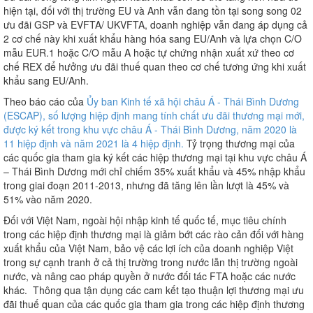
hiện tại, đối với thị trường EU và Anh vẫn đang tồn tại song song 02
ưu đãi GSP và EVFTA/ UKVFTA, doanh nghiệp vẫn đang áp dụng cả
2 cơ chế này khi xuất khẩu hàng hóa sang EU/Anh và lựa chọn C/O
mẫu EUR.1 hoặc C/O mẫu A hoặc tự chứng nhận xuất xứ theo cơ
chế REX để hưởng ưu đãi thuế quan theo cơ chế tương ứng khi xuất
khẩu sang EU/Anh.
Theo báo cáo của
Ủy ban Kinh tế xã hội châu Á - Thái Bình Dương
(ESCAP), số lượng hiệp định mang tính chất ưu đãi thương mại mới,
được ký kết trong khu vực châu Á - Thái Bình Dương, năm 2020 là
11 hiệp định và năm 2021 là 4 hiệp định.
Tỷ trọng thương mại của
các quốc gia tham gia ký kết các hiệp thương mại tại khu vực châu Á
– Thái Bình Dương mới chỉ chiếm 35% xuất khẩu và 45% nhập khẩu
trong giai đoạn 2011-2013, nhưng đã tăng lên lần lượt là 45% và
51% vào năm 2020.
Đối với Việt Nam, ngoài hội nhập kinh tế quốc tế, mục tiêu chính
trong các hiệp định thương mại là giảm bớt các rào cản đối với hàng
xuất khẩu của Việt Nam, bảo vệ các lợi ích của doanh nghiệp Việt
trong sự cạnh tranh ở cả thị trường trong nước lẫn thị trường ngoài
nước, và nâng cao pháp quyền ở nước đối tác FTA hoặc các nước
khác. Thông qua tận dụng các cam kết tạo thuận lợi thương mại ưu
đãi thuế quan của các quốc gia tham gia trong các hiệp định thương