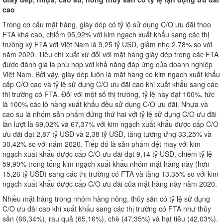
cao
Trong cơ cấu mặt hàng, giày dép có tỷ lệ sử dụng C/O ưu đãi theo
FTA khá cao, chiếm 95,92% với kim ngạch xuất khẩu sang các thị
trường ký FTA với Việt Nam là 9,25 tỷ USD, giảm nhẹ 2,78% so với
năm 2020. Tiêu chí xuất xứ đối với mặt hàng giày dép trong các FTA
được đánh giá là phù hợp với khả năng đáp ứng của doanh nghiệp
Việt Nam. Bởi vậy, giày dép luôn là mặt hàng có kim ngạch xuất khẩu
cấp C/O cao và tỷ lệ sử dụng C/O ưu đãi cao khi xuất khẩu sang các
thị trường có FTA. Đối với một số thị trường, tỷ lệ này đạt 100%, tức
là 100% các lô hàng xuất khẩu đều sử dụng C/O ưu đãi. Nhựa và
cao su là nhóm sản phẩm đứng thứ hai với tỷ lệ sử dụng C/O ưu đãi
lần lượt là 69,02% và 67,37% với kim ngạch xuất khẩu được cấp C/O
ưu đãi đạt 2,87 tỷ USD và 2,38 tỷ USD, tăng tương ứng 33,25% và
30,42% so với năm 2020. Tiếp đó là sản phẩm dệt may với kim
ngạch xuất khẩu được cấp C/O ưu đãi đạt 9,14 tỷ USD, chiếm tỷ lệ
59,90% trong tổng kim ngạch xuất khẩu nhóm mặt hàng này (hơn
15,26 tỷ USD) sang các thị trường có FTA và tăng 13,35% so với kim
ngạch xuất khẩu được cấp C/O ưu đãi của mặt hàng này năm 2020.
Nhiều mặt hàng trong nhóm hàng nông, thủy sản có tỷ lệ sử dụng
C/O ưu đãi cao khi xuất khẩu sang các thị trường có FTA như thủy
sản (66,34%), rau quả (65,16%), chè (47,35%) và hạt tiêu (42.03%).