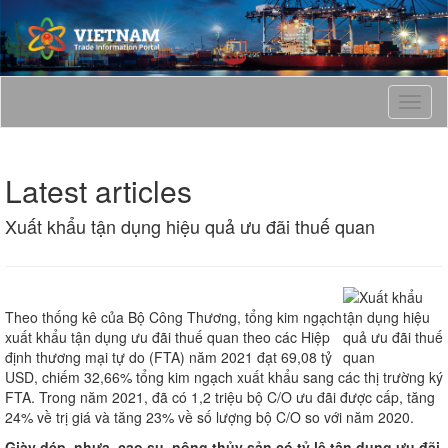
T
o
g
g
Latest articles
l
e
Xuất khẩu tận dụng hiệu quả ưu đãi thuế quan
n
a
v
i
g
Theo thống kê của Bộ Công Thương, tổng kim ngạch
a
xuất khẩu tận dụng ưu đãi thuế quan theo các Hiệp
t
định thương mại tự do (FTA) năm 2021 đạt 69,08 tỷ
i
USD, chiếm 32,66% tổng kim ngạch xuất khẩu sang các thị trường ký
o
FTA. Trong năm 2021, đã có 1,2 triệu bộ C/O ưu đãi được cấp, tăng
n
24% về trị giá và tăng 23% về số lượng bộ C/O so với năm 2020.
Giày dép, nhựa, cao su, nông thủy sản có tỷ lệ tận dụng ưu đãi