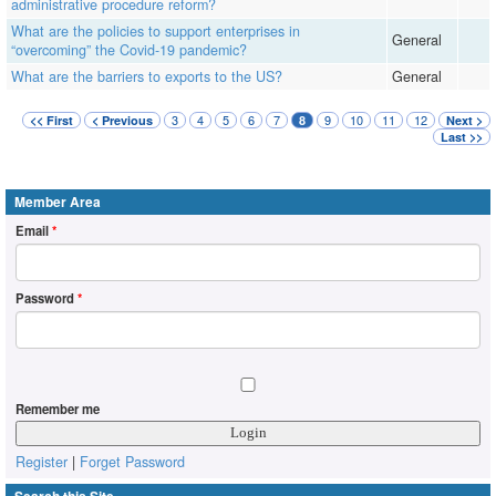
administrative procedure reform?
What are the policies to support enterprises in
General
“overcoming” the Covid-19 pandemic?
What are the barriers to exports to the US?
General
3
4
5
6
7
9
10
11
12
<< First
< Previous
8
Next >
Last >>
Member Area
Email
*
Password
*
Remember me
Register
|
Forget Password