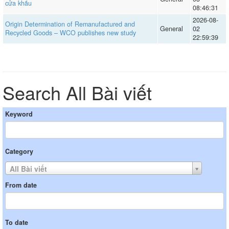
cửa khẩu
08:46:31
2026-08-
Origin Determination of Remanufactured and
General
02
Recycled Goods – WCO publishes new study
22:59:39
Search All Bài viết
Keyword
Category
All Bài viết
From date
To date