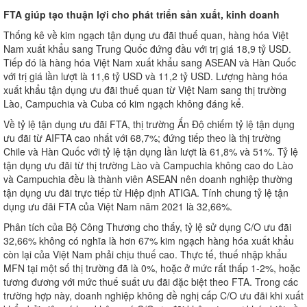
FTA giúp tạo thuận lợi cho phát triển sản xuất, kinh doanh
Thống kê về kim ngạch tận dụng ưu đãi thuế quan, hàng hóa Việt
Nam xuất khẩu sang Trung Quốc đứng đầu với trị giá 18,9 tỷ USD.
Tiếp đó là hàng hóa Việt Nam xuất khẩu sang ASEAN và Hàn Quốc
với trị giá lần lượt là 11,6 tỷ USD và 11,2 tỷ USD. Lượng hàng hóa
xuất khẩu tận dụng ưu đãi thuế quan từ Việt Nam sang thị trường
Lào, Campuchia và Cuba có kim ngạch không đáng kể.
Về tỷ lệ tận dụng ưu đãi FTA, thị trường Ấn Độ chiếm tỷ lệ tận dụng
ưu đãi từ AIFTA cao nhất với 68,7%; đứng tiếp theo là thị trường
Chile và Hàn Quốc với tỷ lệ tận dụng lần lượt là 61,8% và 51%. Tỷ lệ
tận dụng ưu đãi từ thị trường Lào và Campuchia không cao do Lào
và Campuchia đều là thành viên ASEAN nên doanh nghiệp thường
tận dụng ưu đãi trực tiếp từ Hiệp định ATIGA. Tính chung tỷ lệ tận
dụng ưu đãi FTA của Việt Nam năm 2021 là 32,66%.
Phân tích của Bộ Công Thương cho thấy, tỷ lệ sử dụng C/O ưu đãi
32,66% không có nghĩa là hơn 67% kim ngạch hàng hóa xuất khẩu
còn lại của Việt Nam phải chịu thuế cao. Thực tế, thuế nhập khẩu
MFN tại một số thị trường đã là 0%, hoặc ở mức rất thấp 1-2%, hoặc
tương đương với mức thuế suất ưu đãi đặc biệt theo FTA. Trong các
trường hợp này, doanh nghiệp không đề nghị cấp C/O ưu đãi khi xuất