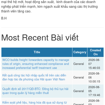
mại thế hệ mới, hoạt động sản xuất, kinh doanh của các doanh
nghiệp phát triển mạnh, kim ngạch xuất khẩu sang các thị trường
thành viên tăng cao.
B.H
Most Recent Bài viết
Created
Title
Category
On
WCO builds freight forwarders capacity to manage
2026-08-
rules of origin, ensuring enhanced compliance and
General
07
increased preferential tariff treatment use
15:46:03
2026-08-
Kết quả công tác hội nhập quốc tế trên các diễn
General
06
đàn hợp tác đa phương của Hải quan Việt Nam
10:00:15
2026-08-
Quyết định số 2017/QĐ-BTC: Đồng bộ thủ tục hải
General
05
quan trong quản lý hàng miễn thuế
17:19:46
2026-08-
Kiểm soát phế liệu, hàng hóa đã qua sử dụng từ
General
03