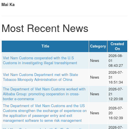
Mai Ka
Most Recent News
Created
Title
Category
On
2026-08-
Viet Nam Customs cooperated with the U.S
News
01
Customs in investigating illegal transshipment
08:43:27
2026-07-
Viet Nam Customs Department met with State
News
31
Tobacco Monopoly Administration of China
16:51:34
The Department of Viet Nam Customs worked with
2026-07-
Alibaba Group: promoting cooperation in cross-
News
21
border e-commerce
12:20:08
The Department of Viet Nam Customs and the US
2026-07-
Customs strengthen the exchange of experience on
News
20
the application of passenger entry and exit
16:02:39
management software to serve risk management
2026-07-