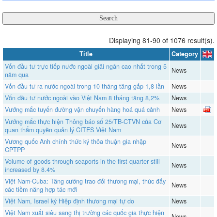
Displaying 81-90 of 1076 result(s).
Title
Category
Vốn đầu tư trực tiếp nước ngoài giải ngân cao nhất trong 5
News
năm qua
Vốn đầu tư ra nước ngoài trong 10 tháng tăng gấp 1,8 lần
News
Vốn đầu tư nước ngoài vào Việt Nam 8 tháng tăng 8,2%
News
Vướng mắc tuyến đường vận chuyển hàng hoá quá cảnh
News
Vướng mắc thực hiện Thông báo số 25/TB-CTVN của Cơ
News
quan thẩm quyền quản lý CITES Việt Nam
Vương quốc Anh chính thức ký thỏa thuận gia nhập
News
CPTPP
Volume of goods through seaports in the first quarter still
News
increased by 8.4%
Việt Nam-Cuba: Tăng cường trao đổi thương mại, thúc đẩy
News
các tiềm năng hợp tác mới
Việt Nam, Israel ký Hiệp định thương mại tự do
News
Việt Nam xuất siêu sang thị trường các quốc gia thực hiện
News