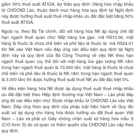
giảm 50% thuế suất ATIGA, dự thảo quy định: Hàng hóa nhập khẩu
từ CHDCND Lào, thuộc danh mục hàng hóa quy định tại Nghị định
này được hưởng thuế suất thuế nhập khẩu ưu đãi đặc biệt bằng 50%
thuế suất ATIGA.
Ngoài ra, theo Bộ Tài chính, đối với hàng hóa NK áp dụng chế độ
hạn ngạch thuế quan như: Mặt hàng lúa gạo- mã HS10.06, mặt
hàng lá thuốc lá chưa chế biến và phế liệu lá thuốc lá- mã HS24.01
khi NK vào Việt Nam nếu đáp ứng các điều kiện quy định tại Nghị
định này và quy định của Bộ Công Thương về việc NK theo hạn
ngạch thuế quan (cụ thể đối với mặt hàng lúa gạo lượng NK nằm
trong hạn ngạch thuế quan là 70.000 tấn; mặt hàng lá thuốc lá chưa
chế biến và phế liệu lá thuốc lá NK nằm trong hạn ngạch thuế quan
là 3.000 tấn) thì được hưởng thuế suất thuế NK ưu đãi đặc biệt 0%.
Về điều kiện hàng hóa NK được áp dụng thuế suất thuế nhập khẩu
ưu đãi đặc biệt theo Hiệp định thương mại Việt Nam – Lào phải đáp
ứng đủ các điều kiện như: Được nhập khẩu từ CHDCND Lào vào Việt
Nam; Đáp ứng theo quy định của pháp luật hiện hành về Quy tắc
xuất xứ áp dụng cho hàng hóa được hưởng ưu đãi thuế quan Việt
Nam – Lào và phải có Giấy chứng nhận xuất xứ hàng hóa mẫu S
(C/O form S) do cơ quan có thẩm quyền của CHDCND Lào cấp theo
quy định.