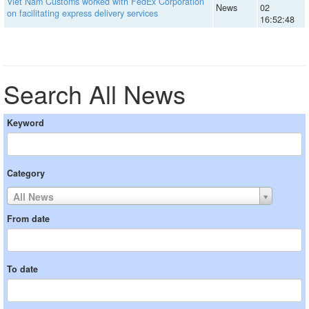
Viet Nam Customs worked with FedEx Corporation
News
02
on facilitating express delivery services
16:52:48
Search All News
Keyword
Category
All News
From date
To date