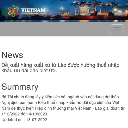
T
o
g
g
News
l
e
Đề xuất hàng xuất xứ từ Lào được hưởng thuế nhập
n
khẩu ưu đãi đặc biệt 0%
a
v
i
Summary
g
a
Bộ Tài chính đang lấy ý kiến các bộ, ngành vào nội dung dự thảo
t
Nghị định ban hành Biểu thuế nhập khẩu ưu đãi đặc biệt của Việt
i
Nam để thực hiện Hiệp định thương mại Việt Nam - Lào giai đoạn từ
o
1/12/2022 đến 4/10/2023.
n
Updated on : 18-07-2022