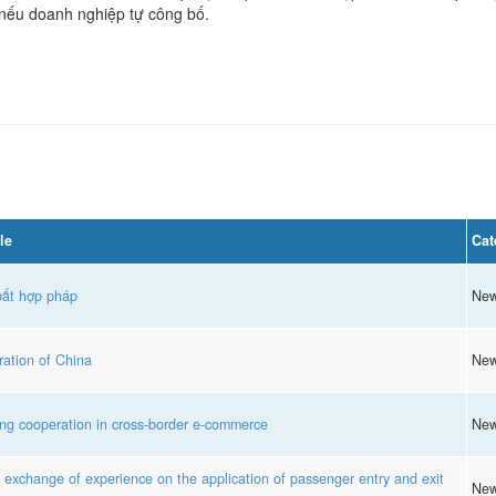
nếu doanh nghiệp tự công bố.
le
Cat
bất hợp pháp
Ne
ation of China
Ne
g cooperation in cross-border e-commerce
Ne
xchange of experience on the application of passenger entry and exit
Ne