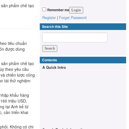
u sản phẩm chế tạo
Remember me
Register
|
Forget Password
Search this Site
heo tiêu chuẩn
vốn được dùng
Contents
 sản phẩm chế tạo
A Quick Intro
tùy theo yêu cầu
 và chiến lược công
n tái thử nghiệm
u nhập khẩu hàng
160 triệu USD,
g tại Anh kể từ
 cần triển khai
phối. Không có chi