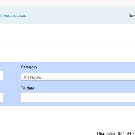
livery services
Ne
Category
All News
To date
Displaying 931-940 