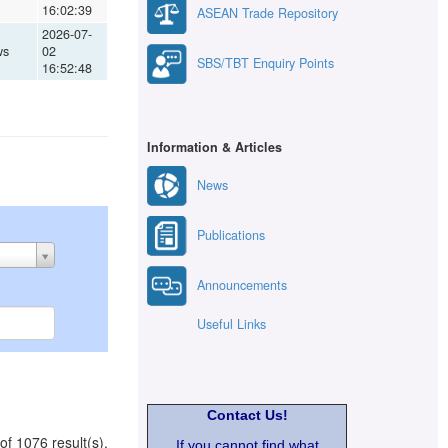
16:02:39
ASEAN Trade Repository
2026-07-
ws
02
SBS/TBT Enquiry Points
16:52:48
Information & Articles
News
Publications
Announcements
Useful Links
Contact Us!
of 1076 result(s).
If you cannot find what