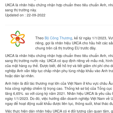
UKCA là nhãn hiệu chứng nhận hợp chuẩn theo tiêu chuẩn Anh, nhã
sang thị trường này.
Updated on : 22-09-2022
Theo
Bộ Công Thương
, kể từ ngày 1/1/2023, 
riêng, gọi là nhãn hiệu UKCA cho hầu hết các 
chung trên cả thị trường EU trước đây.
UKCA là nhãn hiệu chứng nhận hợp chuẩn theo tiêu chuẩn Anh, nhã
sang thị trường nước này. UKCA có quy định riêng về mẫu mã, hình
của mặt hàng cụ thể. Được biết, để hỗ trợ và tiết giảm chi phí cho
nghiệp Anh vẫn tiếp tục chấp nhận phụ tùng nhập khẩu vào Anh tr
hoặc dán lại nhãn.
Anh hiện là đối tác thương mại lớn của Việt Nam ở khu vực châu Â
hóa công nghiệp chiếm tỷ trọng cao. Thống kê sơ bộ của Tổng cục
tăng 6,65% so với cùng kỳ năm 2021. Nhãn hiệu UKCA là yêu cầu bắ
ngày 1/1/2023. Do đó, việc hướng dẫn doanh nghiệp Việt Nam về UKC
ngay để hoạt động xuất khẩu được liên tục, thông suốt, khai thác đư
Việc thực hiện dán nhãn hiệu UKCA có 4 đối tượng cần quan tâm, g