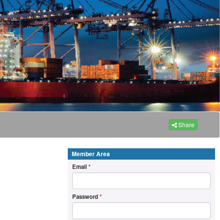
Share
Member Area
Email
*
Password
*