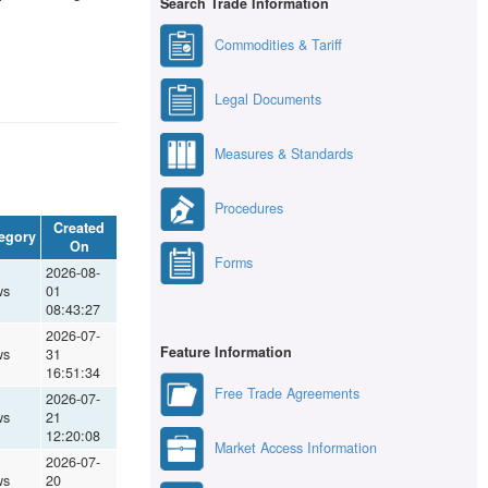
Search Trade Information
Commodities & Tariff
Legal Documents
Measures & Standards
Procedures
Created
egory
On
Forms
2026-08-
ws
01
08:43:27
2026-07-
Feature Information
ws
31
16:51:34
Free Trade Agreements
2026-07-
ws
21
12:20:08
Market Access Information
2026-07-
ws
20