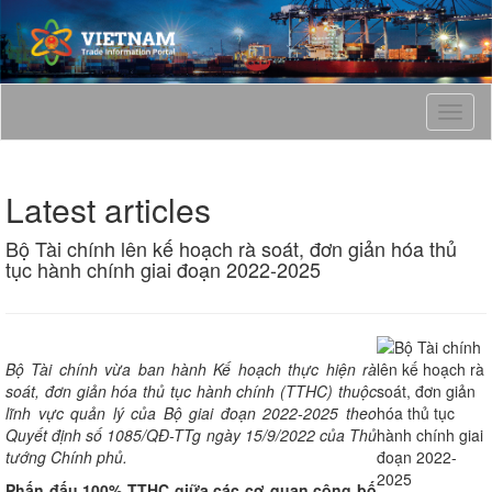
T
o
g
g
Latest articles
l
e
Bộ Tài chính lên kế hoạch rà soát, đơn giản hóa thủ
n
tục hành chính giai đoạn 2022-2025
a
v
i
g
a
Bộ Tài chính vừa ban hành Kế hoạch thực hiện rà
t
soát, đơn giản hóa thủ tục hành chính (TTHC) thuộc
i
lĩnh vực quản lý của Bộ giai đoạn 2022-2025 theo
o
Quyết định số 1085/QĐ-TTg ngày 15/9/2022 của Thủ
n
tướng Chính phủ.
Phấn đấu 100% TTHC giữa các cơ quan công bố