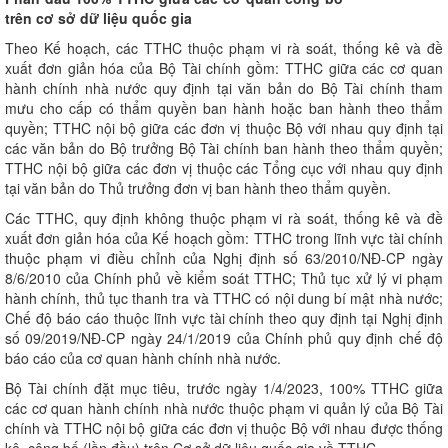
trên cơ sở dữ liệu quốc gia
Theo Kế hoạch, các TTHC thuộc phạm vi rà soát, thống kê và đề
xuất đơn giản hóa của Bộ Tài chính gồm: TTHC giữa các cơ quan
hành chính nhà nước quy định tại văn bản do Bộ Tài chính tham
mưu cho cấp có thẩm quyền ban hành hoặc ban hành theo thẩm
quyền; TTHC nội bộ giữa các đơn vị thuộc Bộ với nhau quy định tại
các văn bản do Bộ trưởng Bộ Tài chính ban hành theo thẩm quyền;
TTHC nội bộ giữa các đơn vị thuộc các Tổng cục với nhau quy định
tại văn bản do Thủ trưởng đơn vị ban hành theo thẩm quyền.
Các TTHC, quy định không thuộc phạm vi rà soát, thống kê và đề
xuất đơn giản hóa của Kế hoạch gồm: TTHC trong lĩnh vực tài chính
thuộc phạm vi điều chỉnh của Nghị định số 63/2010/NĐ-CP ngày
8/6/2010 của Chính phủ về kiểm soát TTHC; Thủ tục xử lý vi phạm
hành chính, thủ tục thanh tra và TTHC có nội dung bí mật nhà nước;
Chế độ báo cáo thuộc lĩnh vực tài chính theo quy định tại Nghị định
số 09/2019/NĐ-CP ngày 24/1/2019 của Chính phủ quy định chế độ
báo cáo của cơ quan hành chính nhà nước.
Bộ Tài chính đặt mục tiêu, trước ngày 1/4/2023, 100% TTHC giữa
các cơ quan hành chính nhà nước thuộc phạm vi quản lý của Bộ Tài
chính và TTHC nội bộ giữa các đơn vị thuộc Bộ với nhau được thống
kê, công bố (lần đầu) trên Cơ sở dữ liệu quốc gia về TTHC.