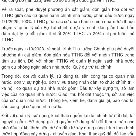
Về rà soát, phê duyệt phương án cắt giảm, đơn giản hóa đối với
TTHC giữa các cơ quan hành chính nhà nước, phấn đấu trước ngày
1/1/2025, 100% TTHC giữa các cơ quan hành chính nhà nước thuộc
phạm vi quản lý của Bộ Tài chính được rà soát, đơn giản hóa, bảo
đảm đạt tỷ lệ cắt giảm ít nhất 20% TTHC và 20% chi phí tuân thủ
TTHC.
Trước ngày 1/10/2023, rà soát, trình Thủ tướng Chính phủ phê duyệt
phương án cắt giảm, đơn giản hóa TTHC đối với nhóm TTHC trọng
tâm ưu tiên. Đối với nhóm TTHC về quản lý ngân sách nhà nước
gồm dự phòng ngân sách nhà nước; Quỹ dự trữ tài chính.
Trong đó, đối với quản lý, sử dụng tài sản công tại cơ quan nhà
nước, đơn vị sự nghiệp, đơn vị vũ trang nhân dân, tổ chức chính trị -
xã hội, cơ quan dự trữ nhà nước gồm: Đầu tư xây dựng trụ sở làm
việc của cơ quan nhà nước; Giao, thu hồi đất thuộc trụ sở làm việc
của cơ quan nhà nước; Thống kê, kiểm kê, đánh giá lại, báo cáo tài
sản công tại cơ quan nhà nước.
Đối với quản lý, sử dụng, khai thác nguồn lực tài chính từ đất đai, tài
nguyên gồm: Sử dụng giá trị quyền sử dụng đất để thanh toán cho
nhà đầu tư khi thực hiện dự án đầu tư xây dựng công trình theo hình
thức hợp đồng xây dựng - chuyển giao; Khai thác quỹ đất để tạo vốn