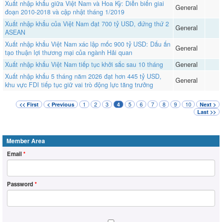
Xuất nhập khẩu giữa Việt Nam và Hoa Kỳ: Diễn biến giai
General
đoạn 2010-2018 và cập nhật tháng 1/2019
Xuất nhập khẩu của Việt Nam đạt 700 tỷ USD, đứng thứ 2
General
ASEAN
Xuất nhập khẩu Việt Nam xác lập mốc 900 tỷ USD: Dấu ấn
General
tạo thuận lợi thương mại của ngành Hải quan
Xuất nhập khẩu Việt Nam tiếp tục khởi sắc sau 10 tháng
General
Xuất nhập khẩu 5 tháng năm 2026 đạt hơn 445 tỷ USD,
General
khu vực FDI tiếp tục giữ vai trò động lực tăng trưởng
1
2
3
5
6
7
8
9
10
<< First
< Previous
4
Next >
Last >>
Member Area
Email
*
Password
*