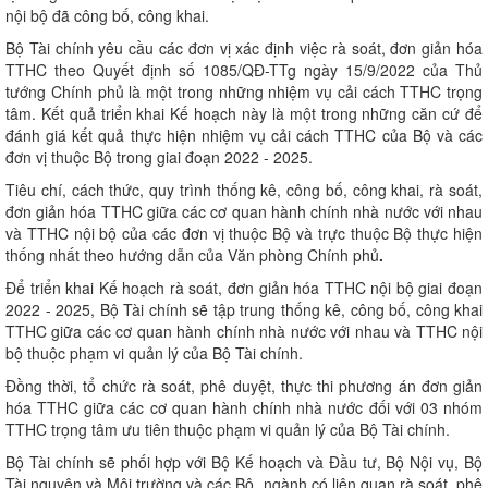
nội bộ đã công bố, công khai.
Bộ Tài chính yêu cầu các đơn vị xác định việc rà soát, đơn giản hóa
TTHC theo Quyết định số 1085/QĐ-TTg ngày 15/9/2022 của Thủ
tướng Chính phủ là một trong những nhiệm vụ cải cách TTHC trọng
tâm. Kết quả triển khai Kế hoạch này là một trong những căn cứ để
đánh giá kết quả thực hiện nhiệm vụ cải cách TTHC của Bộ và các
đơn vị thuộc Bộ trong giai đoạn 2022 - 2025.
Tiêu chí, cách thức, quy trình thống kê, công bố, công khai, rà soát,
đơn giản hóa TTHC giữa các cơ quan hành chính nhà nước với nhau
và TTHC nội bộ của các đơn vị thuộc Bộ và trực thuộc Bộ thực hiện
thống nhất theo hướng dẫn của Văn phòng Chính phủ
.
Để triển khai Kế hoạch rà soát, đơn giản hóa TTHC nội bộ giai đoạn
2022 - 2025, Bộ Tài chính sẽ tập trung thống kê, công bố, công khai
TTHC giữa các cơ quan hành chính nhà nước với nhau và TTHC nội
bộ thuộc phạm vi quản lý của Bộ Tài chính.
Đồng thời, tổ chức rà soát, phê duyệt, thực thi phương án đơn giản
hóa TTHC giữa các cơ quan hành chính nhà nước đối với 03 nhóm
TTHC trọng tâm ưu tiên thuộc phạm vi quản lý của Bộ Tài chính.
Bộ Tài chính sẽ phối hợp với Bộ Kế hoạch và Đầu tư, Bộ Nội vụ, Bộ
Tài nguyên và Môi trường và các Bộ, ngành có liên quan rà soát, phê