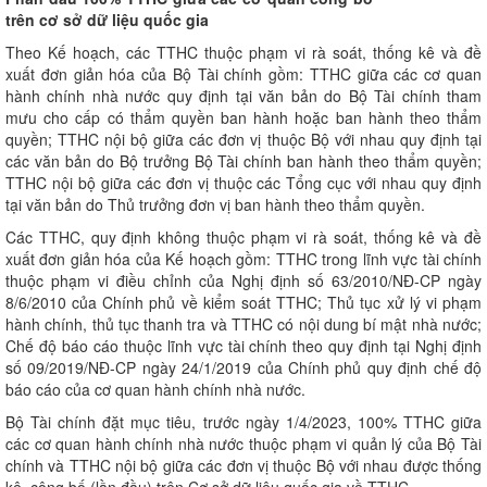
trên cơ sở dữ liệu quốc gia
Theo Kế hoạch, các TTHC thuộc phạm vi rà soát, thống kê và đề
xuất đơn giản hóa của Bộ Tài chính gồm: TTHC giữa các cơ quan
hành chính nhà nước quy định tại văn bản do Bộ Tài chính tham
mưu cho cấp có thẩm quyền ban hành hoặc ban hành theo thẩm
quyền; TTHC nội bộ giữa các đơn vị thuộc Bộ với nhau quy định tại
các văn bản do Bộ trưởng Bộ Tài chính ban hành theo thẩm quyền;
TTHC nội bộ giữa các đơn vị thuộc các Tổng cục với nhau quy định
tại văn bản do Thủ trưởng đơn vị ban hành theo thẩm quyền.
Các TTHC, quy định không thuộc phạm vi rà soát, thống kê và đề
xuất đơn giản hóa của Kế hoạch gồm: TTHC trong lĩnh vực tài chính
thuộc phạm vi điều chỉnh của Nghị định số 63/2010/NĐ-CP ngày
8/6/2010 của Chính phủ về kiểm soát TTHC; Thủ tục xử lý vi phạm
hành chính, thủ tục thanh tra và TTHC có nội dung bí mật nhà nước;
Chế độ báo cáo thuộc lĩnh vực tài chính theo quy định tại Nghị định
số 09/2019/NĐ-CP ngày 24/1/2019 của Chính phủ quy định chế độ
báo cáo của cơ quan hành chính nhà nước.
Bộ Tài chính đặt mục tiêu, trước ngày 1/4/2023, 100% TTHC giữa
các cơ quan hành chính nhà nước thuộc phạm vi quản lý của Bộ Tài
chính và TTHC nội bộ giữa các đơn vị thuộc Bộ với nhau được thống
kê, công bố (lần đầu) trên Cơ sở dữ liệu quốc gia về TTHC.