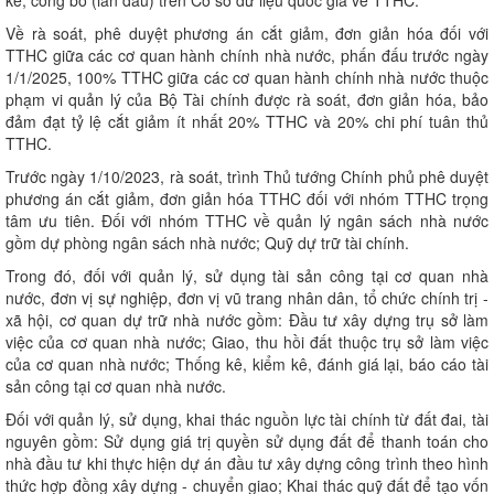
Về rà soát, phê duyệt phương án cắt giảm, đơn giản hóa đối với
TTHC giữa các cơ quan hành chính nhà nước, phấn đấu trước ngày
1/1/2025, 100% TTHC giữa các cơ quan hành chính nhà nước thuộc
phạm vi quản lý của Bộ Tài chính được rà soát, đơn giản hóa, bảo
đảm đạt tỷ lệ cắt giảm ít nhất 20% TTHC và 20% chi phí tuân thủ
TTHC.
Trước ngày 1/10/2023, rà soát, trình Thủ tướng Chính phủ phê duyệt
phương án cắt giảm, đơn giản hóa TTHC đối với nhóm TTHC trọng
tâm ưu tiên. Đối với nhóm TTHC về quản lý ngân sách nhà nước
gồm dự phòng ngân sách nhà nước; Quỹ dự trữ tài chính.
Trong đó, đối với quản lý, sử dụng tài sản công tại cơ quan nhà
nước, đơn vị sự nghiệp, đơn vị vũ trang nhân dân, tổ chức chính trị -
xã hội, cơ quan dự trữ nhà nước gồm: Đầu tư xây dựng trụ sở làm
việc của cơ quan nhà nước; Giao, thu hồi đất thuộc trụ sở làm việc
của cơ quan nhà nước; Thống kê, kiểm kê, đánh giá lại, báo cáo tài
sản công tại cơ quan nhà nước.
Đối với quản lý, sử dụng, khai thác nguồn lực tài chính từ đất đai, tài
nguyên gồm: Sử dụng giá trị quyền sử dụng đất để thanh toán cho
nhà đầu tư khi thực hiện dự án đầu tư xây dựng công trình theo hình
thức hợp đồng xây dựng - chuyển giao; Khai thác quỹ đất để tạo vốn