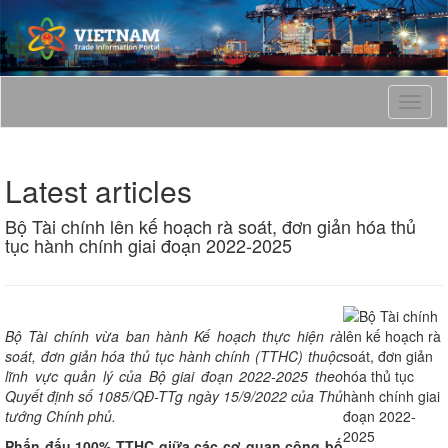
T
o
g
g
Latest articles
l
e
Bộ Tài chính lên kế hoạch rà soát, đơn giản hóa thủ
n
tục hành chính giai đoạn 2022-2025
a
v
i
g
a
Bộ Tài chính vừa ban hành Kế hoạch thực hiện rà
t
soát, đơn giản hóa thủ tục hành chính (TTHC) thuộc
i
lĩnh vực quản lý của Bộ giai đoạn 2022-2025 theo
o
Quyết định số 1085/QĐ-TTg ngày 15/9/2022 của Thủ
n
tướng Chính phủ.
Phấn đấu 100% TTHC giữa các cơ quan công bố