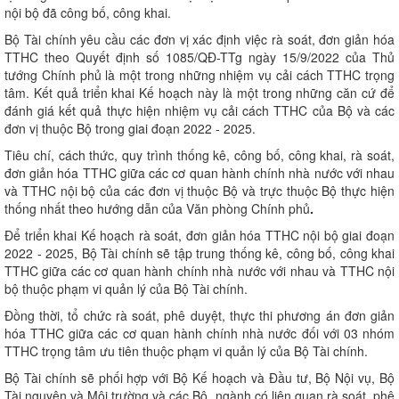
nội bộ đã công bố, công khai.
Bộ Tài chính yêu cầu các đơn vị xác định việc rà soát, đơn giản hóa
TTHC theo Quyết định số 1085/QĐ-TTg ngày 15/9/2022 của Thủ
tướng Chính phủ là một trong những nhiệm vụ cải cách TTHC trọng
tâm. Kết quả triển khai Kế hoạch này là một trong những căn cứ để
đánh giá kết quả thực hiện nhiệm vụ cải cách TTHC của Bộ và các
đơn vị thuộc Bộ trong giai đoạn 2022 - 2025.
Tiêu chí, cách thức, quy trình thống kê, công bố, công khai, rà soát,
đơn giản hóa TTHC giữa các cơ quan hành chính nhà nước với nhau
và TTHC nội bộ của các đơn vị thuộc Bộ và trực thuộc Bộ thực hiện
thống nhất theo hướng dẫn của Văn phòng Chính phủ
.
Để triển khai Kế hoạch rà soát, đơn giản hóa TTHC nội bộ giai đoạn
2022 - 2025, Bộ Tài chính sẽ tập trung thống kê, công bố, công khai
TTHC giữa các cơ quan hành chính nhà nước với nhau và TTHC nội
bộ thuộc phạm vi quản lý của Bộ Tài chính.
Đồng thời, tổ chức rà soát, phê duyệt, thực thi phương án đơn giản
hóa TTHC giữa các cơ quan hành chính nhà nước đối với 03 nhóm
TTHC trọng tâm ưu tiên thuộc phạm vi quản lý của Bộ Tài chính.
Bộ Tài chính sẽ phối hợp với Bộ Kế hoạch và Đầu tư, Bộ Nội vụ, Bộ
Tài nguyên và Môi trường và các Bộ, ngành có liên quan rà soát, phê