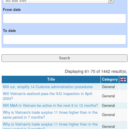
All Bài viết
From date
To date
Displaying 61-70 of 1442 result(s).
Title
Category
Will cut, simplify 14 Customs administration procedures
General
Will Vietnam's seafood pass the IUU inspection in April
General
2024?
Will M&A in Vietnam be active in the next 6 to 12 months?
General
Why is Vietnam's trade surplus 11 times higher than in the
General
same period in 7 months?
Why is Vietnam's trade surplus 11 times higher than in the
General
same period in 7 months?