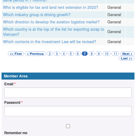
Who is eligible for tax and land rent extension in 2023?
General
Which industry group is driving growth?
General
Which direction to develop the aviation logistics market?
General
Which country is at the top of the list for exporting scrap to
General
Vietnam?
Which contents in the Investment Law will be revised?
General
2
3
4
5
6
8
9
10
11
<< First
< Previous
7
Next >
Last >>
Member Area
Email
*
Password
*
Remember me