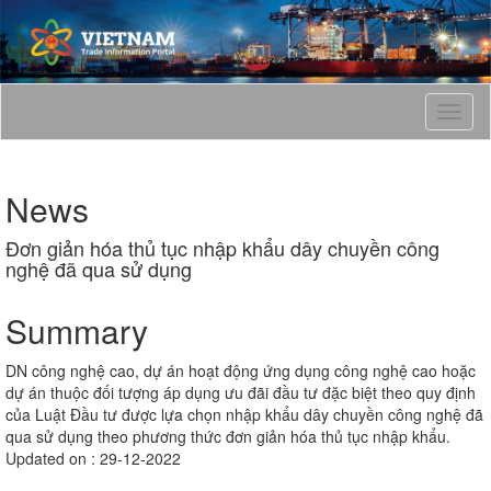
T
o
g
g
News
l
e
Đơn giản hóa thủ tục nhập khẩu dây chuyền công
n
nghệ đã qua sử dụng
a
v
i
Summary
g
a
DN công nghệ cao, dự án hoạt động ứng dụng công nghệ cao hoặc
t
dự án thuộc đối tượng áp dụng ưu đãi đầu tư đặc biệt theo quy định
i
của Luật Đầu tư được lựa chọn nhập khẩu dây chuyền công nghệ đã
o
qua sử dụng theo phương thức đơn giản hóa thủ tục nhập khẩu.
n
Updated on : 29-12-2022