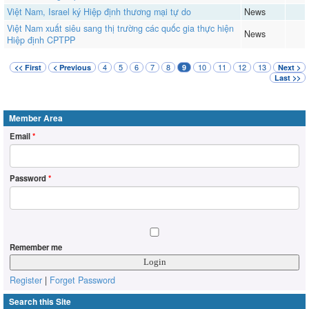
Việt Nam, Israel ký Hiệp định thương mại tự do
News
Việt Nam xuất siêu sang thị trường các quốc gia thực hiện
News
Hiệp định CPTPP
4
5
6
7
8
10
11
12
13
<< First
< Previous
9
Next >
Last >>
Member Area
Email
*
Password
*
Remember me
Register
|
Forget Password
Search this Site