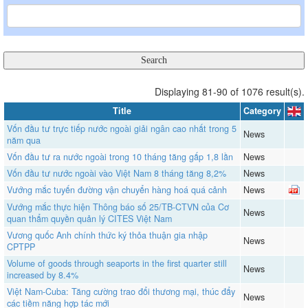
Displaying 81-90 of 1076 result(s).
Title
Category
Vốn đầu tư trực tiếp nước ngoài giải ngân cao nhất trong 5
News
năm qua
Vốn đầu tư ra nước ngoài trong 10 tháng tăng gấp 1,8 lần
News
Vốn đầu tư nước ngoài vào Việt Nam 8 tháng tăng 8,2%
News
Vướng mắc tuyến đường vận chuyển hàng hoá quá cảnh
News
Vướng mắc thực hiện Thông báo số 25/TB-CTVN của Cơ
News
quan thẩm quyền quản lý CITES Việt Nam
Vương quốc Anh chính thức ký thỏa thuận gia nhập
News
CPTPP
Volume of goods through seaports in the first quarter still
News
increased by 8.4%
Việt Nam-Cuba: Tăng cường trao đổi thương mại, thúc đẩy
News
các tiềm năng hợp tác mới