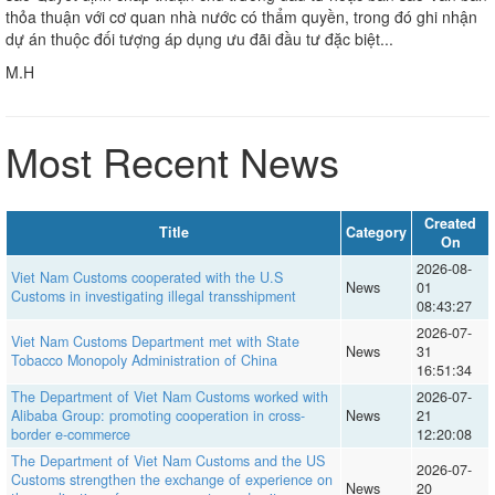
thỏa thuận với cơ quan nhà nước có thẩm quyền, trong đó ghi nhận
dự án thuộc đối tượng áp dụng ưu đãi đầu tư đặc biệt...
M.H
Most Recent News
Created
Title
Category
On
2026-08-
Viet Nam Customs cooperated with the U.S
News
01
Customs in investigating illegal transshipment
08:43:27
2026-07-
Viet Nam Customs Department met with State
News
31
Tobacco Monopoly Administration of China
16:51:34
The Department of Viet Nam Customs worked with
2026-07-
Alibaba Group: promoting cooperation in cross-
News
21
border e-commerce
12:20:08
The Department of Viet Nam Customs and the US
2026-07-
Customs strengthen the exchange of experience on
News
20