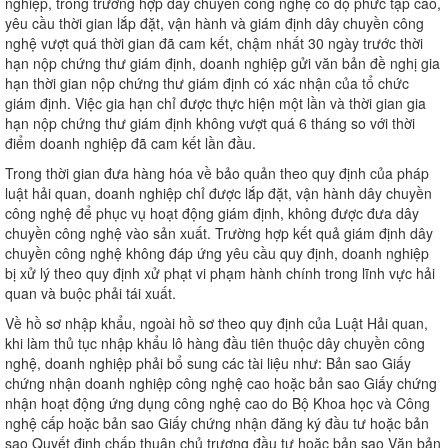
nghiệp, trong trường hợp dây chuyền công nghệ có độ phức tạp cao,
yêu cầu thời gian lắp đặt, vận hành và giám định dây chuyền công
nghệ vượt quá thời gian đã cam kết, chậm nhất 30 ngày trước thời
hạn nộp chứng thư giám định, doanh nghiệp gửi văn bản đề nghị gia
hạn thời gian nộp chứng thư giám định có xác nhận của tổ chức
giám định. Việc gia hạn chỉ được thực hiện một lần và thời gian gia
hạn nộp chứng thư giám định không vượt quá 6 tháng so với thời
điểm doanh nghiệp đã cam kết lần đầu.
Trong thời gian đưa hàng hóa về bảo quản theo quy định của pháp
luật hải quan, doanh nghiệp chỉ được lắp đặt, vận hành dây chuyền
công nghệ để phục vụ hoạt động giám định, không được đưa dây
chuyền công nghệ vào sản xuất. Trường hợp kết quả giám định dây
chuyền công nghệ không đáp ứng yêu cầu quy định, doanh nghiệp
bị xử lý theo quy định xử phạt vi phạm hành chính trong lĩnh vực hải
quan và buộc phải tái xuất.
Về hồ sơ nhập khẩu, ngoài hồ sơ theo quy định của Luật Hải quan,
khi làm thủ tục nhập khẩu lô hàng đầu tiên thuộc dây chuyền công
nghệ, doanh nghiệp phải bổ sung các tài liệu như: Bản sao Giấy
chứng nhận doanh nghiệp công nghệ cao hoặc bản sao Giấy chứng
nhận hoạt động ứng dụng công nghệ cao do Bộ Khoa học và Công
nghệ cấp hoặc bản sao Giấy chứng nhận đăng ký đầu tư hoặc bản
sao Quyết định chấp thuận chủ trương đầu tư hoặc bản sao Văn bản