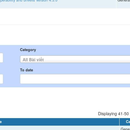
Category
All Bài viết
To date
Displaying 41-50 
le
Ca
Gener