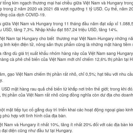
ư tổng kim ngạch thương mại hai chiều giữa Việt Nam và Hungary tro
tiếp trong 2 năm 2020 và 2021 đã vượt ngưỡng 1 tỷ USD. Cụ thể, năm 202
ưởng của dịch COVID-19.
u giữa Việt Nam và Hungary trong 11 tháng đầu năm đạt xấp xỉ 1.088,5
ệu USD, tăng 7,3%. Nhập khẩu đạt 557,24 triệu USD, tăng 14%.
ệt Nam tại Hungary cho biết thương mại Việt Nam-Hungary những n
linh kiện điện tử, nông sản thực phẩm cũng là những mặt hàng tiềm
 rằng dù giá trị xuất khẩu nhóm hàng này của Việt Nam sang Hungary
hàng cà phê chế biến của Việt Nam mới chỉ chiếm 12,6% thị phần tại H
m, gạo Việt Nam chiếm thị phần rất nhỏ, chỉ 0,5%; hạt tiêu với nhu cầu
y.
USD mặt hàng rau quả chế biến từ khắp nơi trên thế giới; trong khi đ
, thị phần của Việt Nam rất nhỏ cũng đồng nghĩa còn dư địa cho doan
ột mặt tiếp tục cố gắng duy trì triển khai các hoạt động ngoại giao kinh
 phù hợp với tình hình của địa bàn.
ệt Nam và Hungary ít nhất 10%, tăng ít nhất 20% đối với các địa bàn 
đại diện cũng như đầu tư tại Hungary.