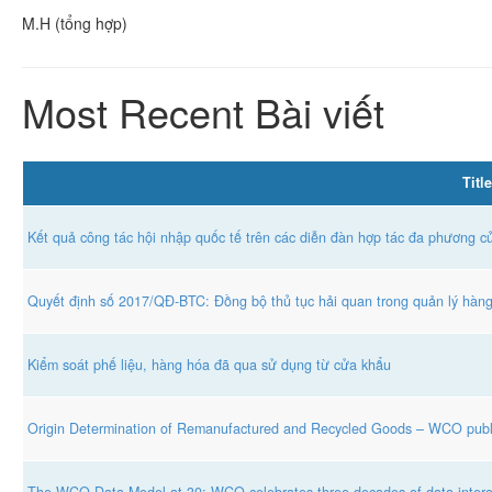
M.H (tổng hợp)
Most Recent Bài viết
Title
Kết quả công tác hội nhập quốc tế trên các diễn đàn hợp tác đa phương 
Quyết định số 2017/QĐ-BTC: Đồng bộ thủ tục hải quan trong quản lý hàn
Kiểm soát phế liệu, hàng hóa đã qua sử dụng từ cửa khẩu
Origin Determination of Remanufactured and Recycled Goods – WCO publ
The WCO Data Model at 30: WCO celebrates three decades of data interope