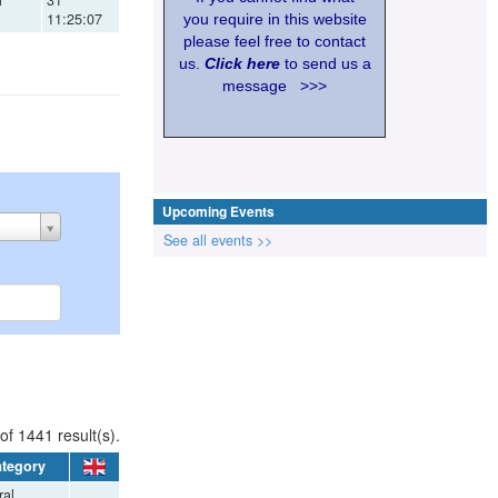
11:25:07
you require in this website
please feel free to contact
us.
Click here
to send us a
message >>>
Upcoming Events
See all events >>
of 1441 result(s).
tegory
al