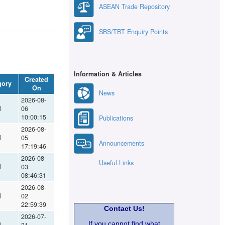
ASEAN Trade Repository
SBS/TBT Enquiry Points
Information & Articles
Created
gory
On
News
2026-08-
l
06
10:00:15
Publications
2026-08-
l
05
Announcements
17:19:46
2026-08-
Useful Links
l
03
08:46:31
2026-08-
l
02
22:59:39
Contact Us!
2026-07-
If you cannot find what
l
31