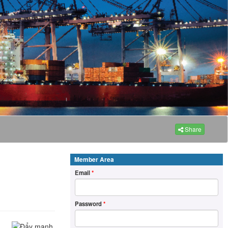
Share
Member Area
Email
*
Password
*