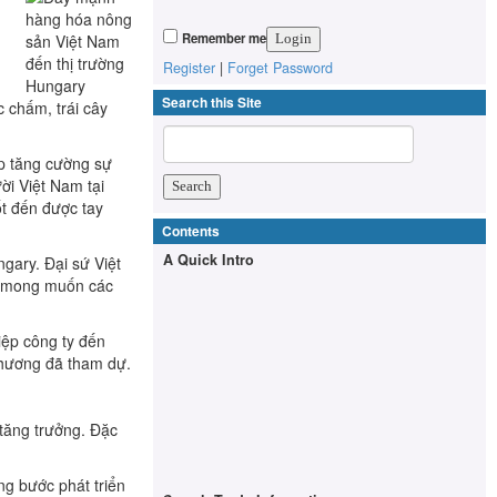
Remember me
Register
|
Forget Password
Search this Site
c chấm, trái cây
úp tăng cường sự
ời Việt Nam tại
ốt đến được tay
Contents
A Quick Intro
gary. Đại sứ Việt
ời mong muốn các
ệp công ty đến
phương đã tham dự.
tăng trưởng. Đặc
g bước phát triển