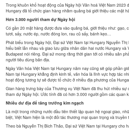
Trong khuôn khổ hoạt động của Ngày hội Văn hoá Việt Nam 2023 di
Hungary đã tổ chức gian hàng nhằm quảng bá giới thiệu các mặt h
Hơn 3.000 người tham dự Ngày hội
Có gần 20 mặt hàng được đưa vào quảng bá, giới thiệu như: gạo, cà p
tươi, sấy, nước ép, nước đóng lon, rau củ sấy, bánh kẹo…
Phát biểu trong Ngày hội, Đại sứ Việt Nam tại Hungary Nguyễn Thị
hiểu biết lẫn nhau và giao lưu giữa nhân dân hai nước Hungary và
Budapest nói riêng. Đại sứ mong rằng thời gian tới có nhiều sản 
người tiêu dùng bản địa.
Ngày Văn hóa Việt Nam tại Hungary năm nay cũng sẽ góp phần giới 
Nam tại Hungary khẳng định kinh tế, văn hóa là lĩnh vực hợp tác n
hoạt động tương tự sẽ được tổ chức ở nhiều địa phương của Hunga
Gian hàng trưng bày của Thương vụ Việt Nam đã thu hút nhiều sự 
tham dự Ngày hội. Ước tính đã có hơn 3.000 người gồm các quan k
Nhiều dư địa để tăng trưởng kim ngạch
Là một trong những nước đầu tiên thiết lập quan hệ ngoại giao, n
biệt, Việt Nam hiện là một đối tác thương mại quan trọng và truy
Theo bà Nguyễn Thị Bích Thảo, Đại sứ Việt Nam tại Hungary cho ha