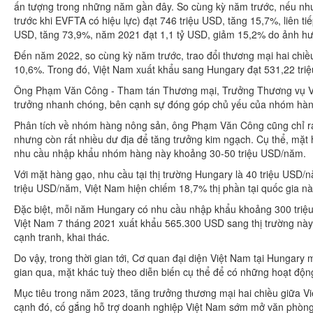
ấn tượng trong những năm gần đây. So cùng kỳ năm trước, nếu nh
trước khi EVFTA có hiệu lực) đạt 746 triệu USD, tăng 15,7%, liên 
USD, tăng 73,9%, năm 2021 đạt 1,1 tỷ USD, giảm 15,2% do ảnh h
Đến năm 2022, so cùng kỳ năm trước, trao đổi thương mại hai chiề
10,6%. Trong đó, Việt Nam xuất khẩu sang Hungary đạt 531,22 tri
Ông Phạm Văn Công - Tham tán Thương mại, Trưởng Thương vụ Vi
trưởng nhanh chóng, bên cạnh sự đóng góp chủ yếu của nhóm hàng 
Phân tích về nhóm hàng nông sản, ông Phạm Văn Công cũng chỉ ra
nhưng còn rất nhiều dư địa để tăng trưởng kim ngạch. Cụ thể, mặt 
nhu cầu nhập khẩu nhóm hàng này khoảng 30-50 triệu USD/năm.
Với mặt hàng gạo, nhu cầu tại thị trường Hungary là 40 triệu USD/nă
triệu USD/năm, Việt Nam hiện chiếm 18,7% thị phần tại quốc gia nà
Đặc biệt, mỗi năm Hungary có nhu cầu nhập khẩu khoảng 300 triệu 
Việt Nam 7 tháng 2021 xuất khẩu 565.300 USD sang thị trường này
cạnh tranh, khai thác.
Do vậy, trong thời gian tới, Cơ quan đại diện Việt Nam tại Hungary m
gian qua, mặt khác tuỳ theo diễn biến cụ thể để có những hoạt động
Mục tiêu trong năm 2023, tăng trưởng thương mại hai chiều giữa Vi
cạnh đó, cố gắng hỗ trợ doanh nghiệp Việt Nam sớm mở văn phòng 