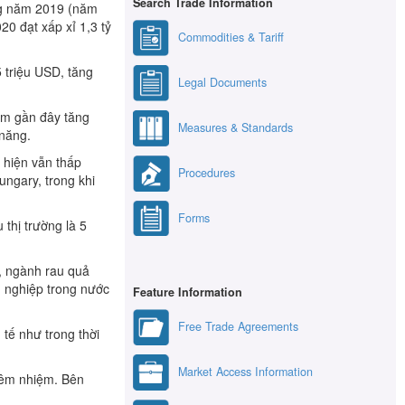
Search Trade Information
ng năm 2019 (năm
0 đạt xấp xỉ 1,3 tỷ
Commodities & Tariff
 triệu USD, tăng
Legal Documents
ăm gần đây tăng
Measures & Standards
 năng.
 hiện vẫn thấp
Procedures
ungary, trong khi
Forms
 thị trường là 5
ó, ngành rau quả
h nghiệp trong nước
Feature Information
Free Trade Agreements
 tế như trong thời
Market Access Information
kiêm nhiệm. Bên