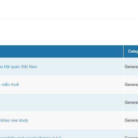
Cate
của Hải quan Việt Nam
Genera
g miễn thuế
Genera
Genera
ishes new study
Genera
rability and unveils Version 4.3.0
Genera