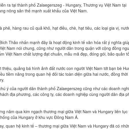
ễn ra tại thành phố Zalaegerszeg - Hungary, Thương vụ Việt Nam tại
àng nông sản thế mạnh xuất khẩu của Việt Nam.
hê, hàng rau củ quả khô, hạt điều, chè, hạt tiêu, các loại gia vị, nướ
 Bích Thảo nhấn mạnh đây là hoạt động kinh tế văn hóa rất ý nghĩa gi
 Việt Nam nói chung, cũng như người dân trong quận với cộng đồng ngư
phẩm Việt Nam chất lượng đạt chuẩn, mẫu mã đẹp, đóng gói, bảo quản t
thiệu, quảng bá hình ảnh đất nước con người Việt Nam tới bạn bè Hun
hiều tiềm năng trong quan hệ đối tác toàn diện giữa hai nước, đồng th
ry.
chú ý của người dân thành phố Zalaegerszeg cũng như các doanh nghi
hách địa phương, các công ty, các doanh nghiệp cùng người dân địa 
hững năm qua kim ngạch thương mại giữa Việt Nam và Hungary liên tục 
ền thống của Hungary ở khu vực Đông Nam Á.
y, quan hệ kinh tế – thương mại giữa Việt Nam và Hungary đã có nhữn