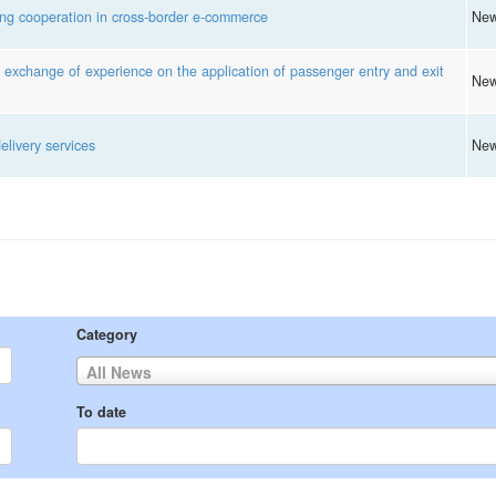
g cooperation in cross-border e-commerce
Ne
xchange of experience on the application of passenger entry and exit
Ne
livery services
Ne
Category
All News
To date