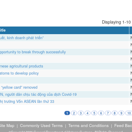
Displaying 1-10 
itle
ất, kinh doanh phát triển”
portunity to break through successfully
mese agricultural products
ustoms to develop policy
U “yellow card” removed
N, người dân chịu tác động của dịch Covid-19
Thị trường Vốn ASEAN lần thứ 33
2
3
4
5
6
7
8
9
10
1
Site Map
Commonly Used Terms
Terms and Conditions
Feed Bac
|
|
|