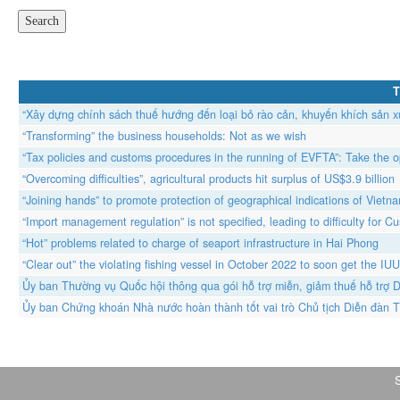
T
“Xây dựng chính sách thuế hướng đến loại bỏ rào cản, khuyến khích sản xu
“Transforming” the business households: Not as we wish
“Tax policies and customs procedures in the running of EVFTA”: Take the op
“Overcoming difficulties”, agricultural products hit surplus of US$3.9 billion
“Joining hands” to promote protection of geographical indications of Vietna
“Import management regulation” is not specified, leading to difficulty for C
“Hot” problems related to charge of seaport infrastructure in Hai Phong
“Clear out” the violating fishing vessel in October 2022 to soon get the IU
Ủy ban Thường vụ Quốc hội thông qua gói hỗ trợ miễn, giảm thuế hỗ trợ D
Ủy ban Chứng khoán Nhà nước hoàn thành tốt vai trò Chủ tịch Diễn đàn 