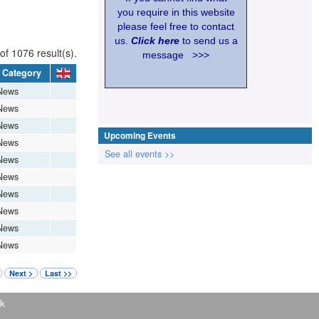
you require in this website
please feel free to contact
us.
Click here
to send us a
of 1076 result(s).
message >>>
Category
News
News
News
Upcoming Events
News
See all events >>
News
News
News
News
News
News
Next >
Last >>
k