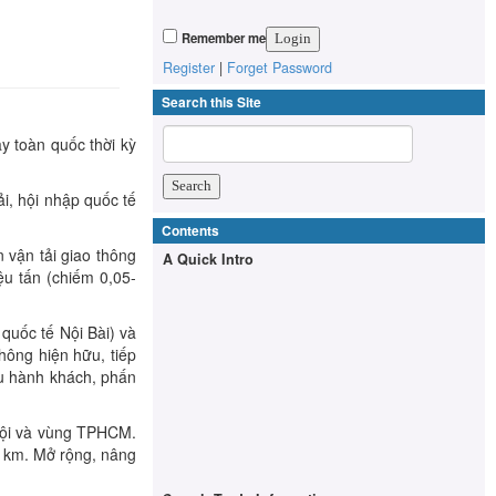
Remember me
Register
|
Forget Password
Search this Site
y toàn quốc thời kỳ
i, hội nhập quốc tế
Contents
 vận tải giao thông
A Quick Intro
ệu tấn (chiếm 0,05-
quốc tế Nội Bài) và
ông hiện hữu, tiếp
ệu hành khách, phấn
Nội và vùng TPHCM.
0 km. Mở rộng, nâng