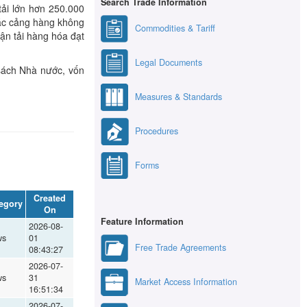
Search Trade Information
tải lớn hơn 250.000
 các cảng hàng không
Commodities & Tariff
ận tải hàng hóa đạt
Legal Documents
sách Nhà nước, vốn
Measures & Standards
Procedures
Forms
Created
egory
On
Feature Information
2026-08-
ws
01
Free Trade Agreements
08:43:27
2026-07-
ws
31
Market Access Information
16:51:34
2026-07-