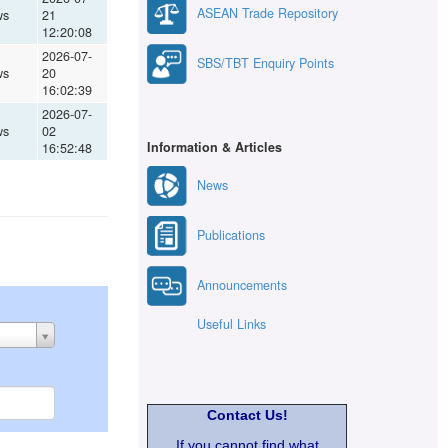
ASEAN Trade Repository
ws
21
12:20:08
2026-07-
SBS/TBT Enquiry Points
ws
20
16:02:39
2026-07-
ws
02
Information & Articles
16:52:48
News
Publications
Announcements
Useful Links
Contact Us!
If you cannot find what