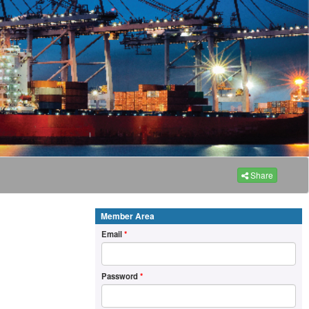
Share
Member Area
Email
*
Password
*