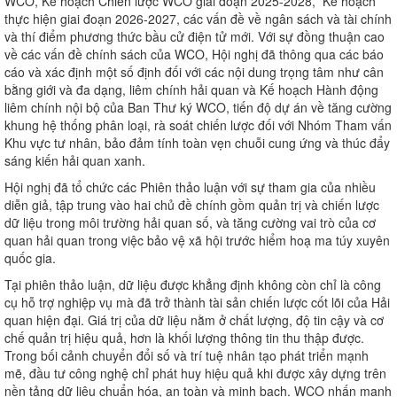
WCO, Kế hoạch Chiến lược WCO giai đoạn 2025-2028, Kế hoạch
thực hiện giai đoạn 2026-2027, các vấn đề về ngân sách và tài chính
và thí điểm phương thức bầu cử điện tử mới. Với sự đồng thuận cao
về các vấn đề chính sách của WCO, Hội nghị đã thông qua các báo
cáo và xác định một số định đối với các nội dung trọng tâm như cân
bằng giới và đa dạng, liêm chính hải quan và Kế hoạch Hành động
liêm chính nội bộ của Ban Thư ký WCO, tiến độ dự án về tăng cường
khung hệ thống phân loại, rà soát chiến lược đối với Nhóm Tham vấn
Khu vực tư nhân, bảo đảm tính toàn vẹn chuỗi cung ứng và thúc đẩy
sáng kiến hải quan xanh.
Hội nghị đã tổ chức các Phiên thảo luận với sự tham gia của nhiều
diễn giả, tập trung vào hai chủ đề chính gồm quản trị và chiến lược
dữ liệu trong môi trường hải quan số, và tăng cường vai trò của cơ
quan hải quan trong việc bảo vệ xã hội trước hiểm hoạ ma túy xuyên
quốc gia.
Tại phiên thảo luận, dữ liệu được khẳng định không còn chỉ là công
cụ hỗ trợ nghiệp vụ mà đã trở thành tài sản chiến lược cốt lõi của Hải
quan hiện đại. Giá trị của dữ liệu nằm ở chất lượng, độ tin cậy và cơ
chế quản trị hiệu quả, hơn là khối lượng thông tin thu thập được.
Trong bối cảnh chuyển đổi số và trí tuệ nhân tạo phát triển mạnh
mẽ, đầu tư công nghệ chỉ phát huy hiệu quả khi được xây dựng trên
nền tảng dữ liệu chuẩn hóa, an toàn và minh bạch. WCO nhấn mạnh