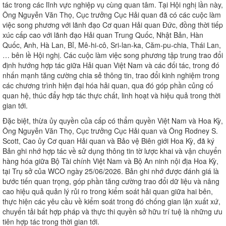
tác trong các lĩnh vực nghiệp vụ cùng quan tâm. Tại Hội nghị lần này,
Ông Nguyễn Văn Thọ, Cục trưởng Cục Hải quan đã có các cuộc làm
việc song phương với lãnh đạo Cơ quan Hải quan Đức, đồng thời tiếp
xúc cấp cao với lãnh đạo Hải quan Trung Quốc, Nhật Bản, Hàn
Quốc, Anh, Hà Lan, Bỉ, Mê-hi-cô, Sri-lan-ka, Căm-pu-chia, Thái Lan,
… bên lề Hội nghị. Các cuộc làm việc song phương tập trung trao đổi
định hướng hợp tác giữa Hải quan Việt Nam và các đối tác, trong đó
nhấn mạnh tăng cường chia sẻ thông tin, trao đổi kinh nghiệm trong
các chương trình hiện đại hóa hải quan, qua đó góp phần củng cố
quan hệ, thúc đẩy hợp tác thực chất, linh hoạt và hiệu quả trong thời
gian tới.
Đặc biệt, thừa ủy quyền của cấp có thẩm quyền Việt Nam và Hoa Kỳ,
Ông Nguyễn Văn Thọ, Cục trưởng Cục Hải quan và Ông Rodney S.
Scott, Cao ủy Cơ quan Hải quan và Bảo vệ Biên giới Hoa Kỳ, đã ký
Bản ghi nhớ hợp tác về sử dụng thông tin tờ lược khai và vận chuyển
hàng hóa giữa Bộ Tài chính Việt Nam và Bộ An ninh nội địa Hoa Kỳ,
tại Trụ sở của WCO ngày 25/06/2026. Bản ghi nhớ được đánh giá là
bước tiến quan trọng, góp phần tăng cường trao đổi dữ liệu và nâng
cao hiệu quả quản lý rủi ro trong kiểm soát hải quan giữa hai bên,
thực hiện các yêu cầu về kiểm soát trong đó chống gian lận xuất xứ,
chuyển tải bất hợp pháp và thực thi quyền sở hữu trí tuệ là những ưu
tiên hợp tác trong thời gian tới.