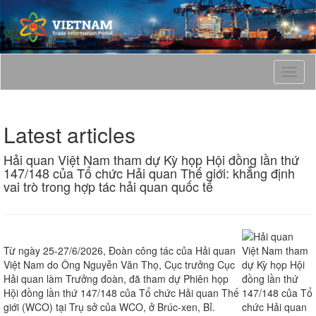
T
o
g
g
Latest articles
l
e
Hải quan Việt Nam tham dự Kỳ họp Hội đồng lần thứ
n
147/148 của Tổ chức Hải quan Thế giới: khẳng định
a
vai trò trong hợp tác hải quan quốc tế
v
i
g
a
t
Từ ngày 25-27/6/2026, Đoàn công tác của Hải quan
i
Việt Nam do Ông Nguyễn Văn Thọ, Cục trưởng Cục
o
Hải quan làm Trưởng đoàn, đã tham dự Phiên họp
n
Hội đồng lần thứ 147/148 của Tổ chức Hải quan Thế
giới (WCO) tại Trụ sở của WCO, ở Brúc-xen, Bỉ.