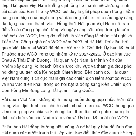
tiếp, Hải quan Việt Nam khẳng định ủng hộ mạnh mẽ chương trình
cải cách của Ban Thư ký WCO, coi đây là giải pháp quan trọng nhằm
nâng cao hiệu quả hoạt động và đáp ứng tốt hơn nhu cầu ngày càng
đa dạng của các thành viên. Đồng thời, Hải quan Việt Nam đã trao
đổi về các đóng góp chủ động và ngày càng sâu rộng trong khuôn
khổ hợp tác WCO, trong đó nổi bật là việc đồng tổ chức Hội nghị và
Triển lãm Công nghệ của WCO năm 2023 tại Hà Nội, Đại diện Hải
quan Việt Nam tại WCO đã đảm nhiệm vị trí Chủ tịch Ủy ban Kỹ thuật
Thường trực WCO trong 02 nhiệm kỳ từ 2024-2026. Ở cấp khu vực
Châu Á Thái Bình Dương, Hải quan Việt Nam là thành viên của
Nhóm xây dựng Kế hoạch Chiến lược khu vực và tham gia điều phối
nội dung ưu tiên của Kế hoạch Chiến lược. Bên cạnh đó, Hải quan
Việt Nam cũng tích cực tham gia các chiến dịch kiểm soát do WCO
và khu vực triển khai, trong đó nổi bật là đồng sáng kiến Chiến dịch
Con Rồng Mê Kông cùng Hải quan Trung Quốc.
Hải quan Việt Nam khẳng định mong muốn đóng góp nhiều hơn nữa
trong việc định hình các chính sách, chuẩn mực của WCO thông qua
việc đóng góp và chia sẻ kinh nghiệm thực tiễn cũng như tham gia
tích cực hơn vào các Nhóm làm việc và Ủy ban kỹ thuật của WCO.
Phiên họp Hội đồng thường niên cũng là cơ hội quý báu để lãnh đạo
Hải quan các nước tranh thủ tiếp xúc, trao đổi, thúc đẩy quan hệ hợp