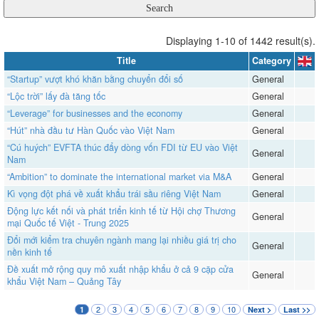
Displaying 1-10 of 1442 result(s).
Title
Category
“Startup” vượt khó khăn bằng chuyển đổi số
General
“Lộc trời” lấy đà tăng tốc
General
“Leverage” for businesses and the economy
General
“Hút” nhà đầu tư Hàn Quốc vào Việt Nam
General
“Cú huých” EVFTA thúc đẩy dòng vốn FDI từ EU vào Việt
General
Nam
“Ambition” to dominate the international market via M&A
General
​​​​​​​Kì vọng đột phá về xuất khẩu trái sầu riêng Việt Nam
General
Động lực kết nối và phát triển kinh tế từ Hội chợ Thương
General
mại Quốc tế Việt - Trung 2025
Đổi mới kiểm tra chuyên ngành mang lại nhiều giá trị cho
General
nền kinh tế
Đề xuất mở rộng quy mô xuất nhập khẩu ở cả 9 cặp cửa
General
khẩu Việt Nam – Quảng Tây
2
3
4
5
6
7
8
9
10
1
Next >
Last >>