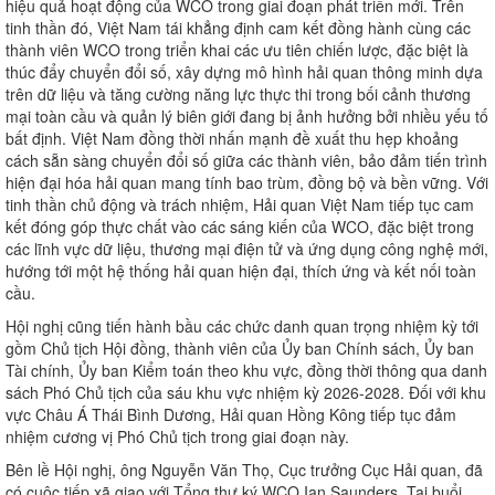
hiệu quả hoạt động của WCO trong giai đoạn phát triển mới. Trên
tinh thần đó, Việt Nam tái khẳng định cam kết đồng hành cùng các
thành viên WCO trong triển khai các ưu tiên chiến lược, đặc biệt là
thúc đẩy chuyển đổi số, xây dựng mô hình hải quan thông minh dựa
trên dữ liệu và tăng cường năng lực thực thi trong bối cảnh thương
mại toàn cầu và quản lý biên giới đang bị ảnh hưởng bởi nhiều yếu tố
bất định. Việt Nam đồng thời nhấn mạnh đề xuất thu hẹp khoảng
cách sẵn sàng chuyển đổi số giữa các thành viên, bảo đảm tiến trình
hiện đại hóa hải quan mang tính bao trùm, đồng bộ và bền vững. Với
tinh thần chủ động và trách nhiệm, Hải quan Việt Nam tiếp tục cam
kết đóng góp thực chất vào các sáng kiến của WCO, đặc biệt trong
các lĩnh vực dữ liệu, thương mại điện tử và ứng dụng công nghệ mới,
hướng tới một hệ thống hải quan hiện đại, thích ứng và kết nối toàn
cầu.
Hội nghị cũng tiến hành bầu các chức danh quan trọng nhiệm kỳ tới
gồm Chủ tịch Hội đồng, thành viên của Ủy ban Chính sách, Ủy ban
Tài chính, Ủy ban Kiểm toán theo khu vực, đồng thời thông qua danh
sách Phó Chủ tịch của sáu khu vực nhiệm kỳ 2026-2028. Đối với khu
vực Châu Á Thái Bình Dương, Hải quan Hồng Kông tiếp tục đảm
nhiệm cương vị Phó Chủ tịch trong giai đoạn này.
Bên lề Hội nghị, ông Nguyễn Văn Thọ, Cục trưởng Cục Hải quan, đã
có cuộc tiếp xã giao với Tổng thư ký WCO Ian Saunders. Tại buổi