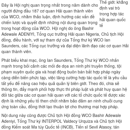
Đây là Hội nghị quan trọng nhất trong năm dành cho
người đứng đầu 187 cơ quan Hải quan thành viên
của WCO, nhằm thảo luận, định hướng các vấn đề
chiến lược và quyết định những nội dung quan trọng
trong hoạt động của WCO. Hội nghị do ông Bashir
Adewale ADENIYI, Tổng cục trưởng Hải quan Nigeria, Chủ tịch Hội
đồng, điều hành, với sự tham dự của Tổng thư ký WCO Ian
Saunders, các Tổng cục trưởng và đại diện lãnh đạo các cơ quan Hải
quan thành viên.
Phát biểu khai mạc, ông Ian Saunders, Tổng Thư ký WCO nhấn
mạnh trong bối cảnh các mối đe dọa an ninh phi truyền thống, tội
phạm xuyên quốc gia và hoạt động buôn bán bất hợp pháp ngày
càng diễn biến phức tạp, việc tăng cường hợp tác quốc tế là yêu cầu
tất yếu để nâng cao hiệu quả quản lý biên giới. Theo đó, chia sẻ
thông tin, đẩy mạnh phối hợp thực thi pháp luật và phát huy quan hệ
đối tác giữa các cơ quan hải quan với các tổ chức quốc tế được xác
định là những yếu tố then chốt nhằm bảo đảm an ninh chuỗi cung
ứng toàn cầu, đồng thời tạo thuận lợi cho thương mại hợp pháp.
Nội dung này cũng được Chủ tịch Hội đồng WCO Bashir Adewale
Adeniyi, Tổng Thư ký INTERPOL Valdecy Urquiza và Chủ tịch Hội
đồng Kiểm soát Ma túy Quốc tế (INCB), Tiến sĩ Sevil Atasoy, tán