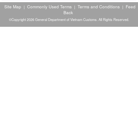
Site Map
Commonly Used Terms
Terms and Conditions
Feed
|
|
|
Back
©Copyright 2026 General Department of Vietnam Customs. All Rights Reserved.