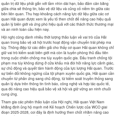
quản trị dữ liệu phải gắn với tầm nhìn dài hạn, bảo đảm cân bằng
giữa chia sẻ thông tin, bảo vệ dữ liệu và củng cố niềm tin giữa các
bên liên quan. Thu hẹp khoảng cách năng lực dữ liệu giữa các cơ
quan Hải quan được xem là yếu tố then chốt để nâng cao hiệu quả
quản lý biên giới và ứng phó hiệu quả với các thách thức thương mại
và an ninh toàn cầu hiện nay.
Hội nghị cũng dành nhiều thời lượng thảo luận về vai trò của Hải
quan trong bảo vệ xã hội trước hoạt động vận chuyển trái phép ma
túy. Thông điệp từ các diễn giả cho thấy cơ quan Hải quan không chỉ
giữ vai trò kiểm soát biên giới mà còn là tuyến phòng thủ đầu tiên
trong cuộc chiến chống ma túy xuyên quốc gia. Đấu tranh chống tội
phạm ma túy không dừng ở cửa khẩu mà đòi hỏi năng lực cảnh giác,
sự chủ động và quyết tâm hành động của lực lượng Hải quan. Trước
sự biến đổi không ngừng của tội phạm xuyên quốc gia, Hải quan cần
chuyển từ phản ứng sang chủ động, từ kiểm soát truyền thống sang
quản lý dựa trên thông tin tình báo, công nghệ và hợp tác quốc tế,
qua đó nâng cao hiệu quả bảo vệ xã hội và giữ vững an ninh chuỗi
cung ứng.
Tham gia các phiên thảo luận của Hội nghị, Hải quan Việt Nam
khẳng định ủng hộ mạnh mẽ Kế hoạch Chiến lược của WCO giai
đoạn 2025-2028, coi đây là định hướng then chốt nhằm nâng cao