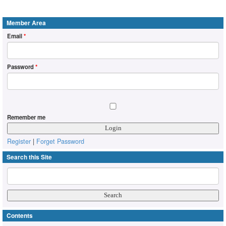
Member Area
Email
*
Password
*
Remember me
Register
|
Forget Password
Search this Site
Contents