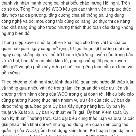
thành và nhấn mạnh trong bài phát biểu chào mừng Hội nghị. Trên
cơ sở đó, Tổng Thư ký ký WCO kêu gọi các thành viên tiếp tục thúc
đẩy hợp tác đa phương, tăng cường chia sẻ thông tin, ứng dụng
công nghệ và đổi mới, đồng thời củng cố năng lực thực thi để nâng
cao khả năng ứng phó trước những thách thức toàn cầu đang không
ngừng biến đổi.
Thông điệp xuyên suốt tại phiên khai mạc cho thấy vai trò của cơ
quan hải quan ngày càng mở rộng, từ tạo thuận lợi thương mại đến
ngày càng khẳng định vị thế trở thành lực lượng tuyến đầu trong bảo
vệ xã hội, bảo đảm an ninh kinh tế, phòng chống tội phạm xuyên
biên giới và góp phần xây dựng chuỗi cung ứng toàn cầu an toàn và
bền vững.
Theo chương trình nghị sự, lãnh đạo Hải quan các nước đã thảo luận
và thông qua nhiều vấn đề trọng tâm liên quan đến các ưu tiên và
chương trình hành động của WCO trong giai đoạn tới. Nhiều báo cáo
cùng phương hướng thực hiện nhiệm vụ ưu tiên của các Uỷ ban đã
được thông qua, bao gồm Ủy ban Xây dựng năng lực, Ủy ban kỹ
thuật về Xuất xứ, Ủy ban kỹ thuật về Trị giá, Ủy ban Kiểm soát, Ủy
ban Kỹ thuật Thường trực. Các đại biểu cũng thảo luận và đưa ra các
giải pháp triển khai đối với những nội dung liên quan đến công tác
quản trị của WCO, gồm hoạt động kiểm toán, Kế hoạch hiện đại hóa