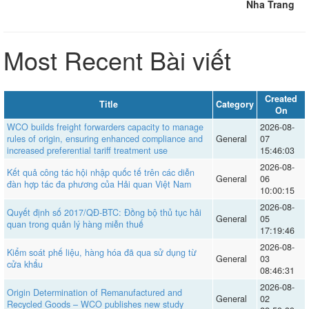
Nha Trang
Most Recent Bài viết
Created
Title
Category
On
WCO builds freight forwarders capacity to manage
2026-08-
rules of origin, ensuring enhanced compliance and
General
07
increased preferential tariff treatment use
15:46:03
2026-08-
Kết quả công tác hội nhập quốc tế trên các diễn
General
06
đàn hợp tác đa phương của Hải quan Việt Nam
10:00:15
2026-08-
Quyết định số 2017/QĐ-BTC: Đồng bộ thủ tục hải
General
05
quan trong quản lý hàng miễn thuế
17:19:46
2026-08-
Kiểm soát phế liệu, hàng hóa đã qua sử dụng từ
General
03
cửa khẩu
08:46:31
2026-08-
Origin Determination of Remanufactured and
General
02
Recycled Goods – WCO publishes new study