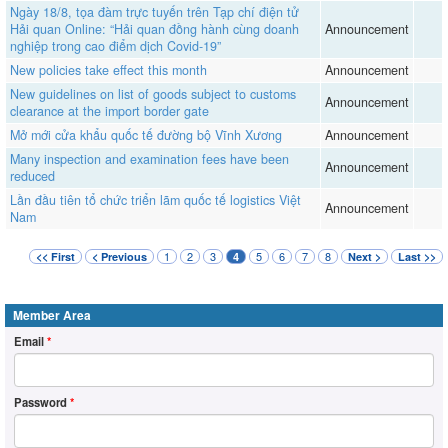
Ngày 18/8, tọa đàm trực tuyến trên Tạp chí điện tử
Hải quan Online: “Hải quan đồng hành cùng doanh
Announcement
nghiệp trong cao điểm dịch Covid-19”
New policies take effect this month
Announcement
New guidelines on list of goods subject to customs
Announcement
clearance at the import border gate
Mở mới cửa khẩu quốc tế đường bộ Vĩnh Xương
Announcement
Many inspection and examination fees have been
Announcement
reduced
Lần đầu tiên tổ chức triển lãm quốc tế logistics Việt
Announcement
Nam
1
2
3
5
6
7
8
<< First
< Previous
4
Next >
Last >>
Member Area
Email
*
Password
*