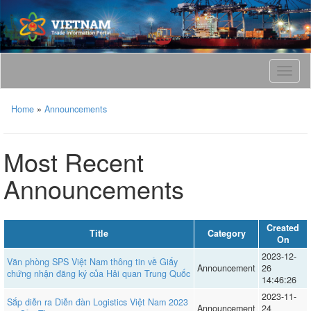
T
o
g
Home
»
Announcements
g
l
e
Most Recent
n
a
Announcements
v
i
g
a
Created
Title
Category
t
On
i
2023-12-
Văn phòng SPS Việt Nam thông tin về Giấy
o
Announcement
26
chứng nhận đăng ký của Hải quan Trung Quốc
14:46:26
n
2023-11-
Sắp diễn ra Diễn đàn Logistics Việt Nam 2023
Announcement
24