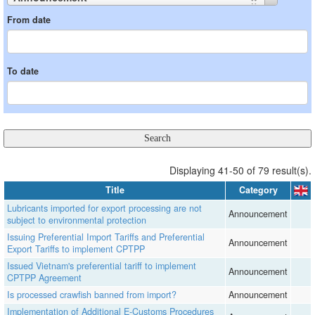
From date
To date
Displaying 41-50 of 79 result(s).
Title
Category
Lubricants imported for export processing are not
Announcement
subject to environmental protection
Issuing Preferential Import Tariffs and Preferential
Announcement
Export Tariffs to implement CPTPP
Issued Vietnam's preferential tariff to implement
Announcement
CPTPP Agreement
Is processed crawfish banned from import?
Announcement
Implementation of Additional E-Customs Procedures