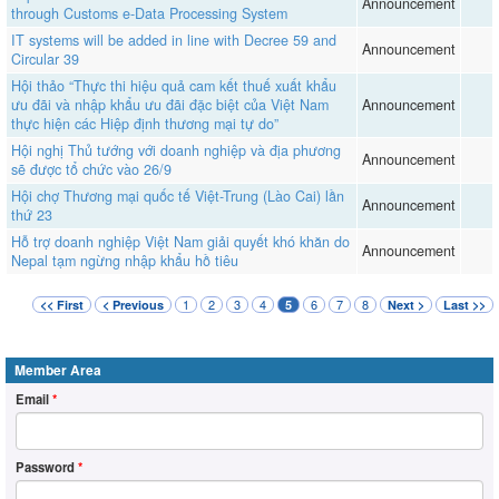
Announcement
through Customs e-Data Processing System
IT systems will be added in line with Decree 59 and
Announcement
Circular 39
Hội thảo “Thực thi hiệu quả cam kết thuế xuất khẩu
ưu đãi và nhập khẩu ưu đãi đặc biệt của Việt Nam
Announcement
thực hiện các Hiệp định thương mại tự do”
Hội nghị Thủ tướng với doanh nghiệp và địa phương
Announcement
sẽ được tổ chức vào 26/9
Hội chợ Thương mại quốc tế Việt-Trung (Lào Cai) lần
Announcement
thứ 23
Hỗ trợ doanh nghiệp Việt Nam giải quyết khó khăn do
Announcement
Nepal tạm ngừng nhập khẩu hồ tiêu
1
2
3
4
6
7
8
<< First
< Previous
5
Next >
Last >>
Member Area
Email
*
Password
*