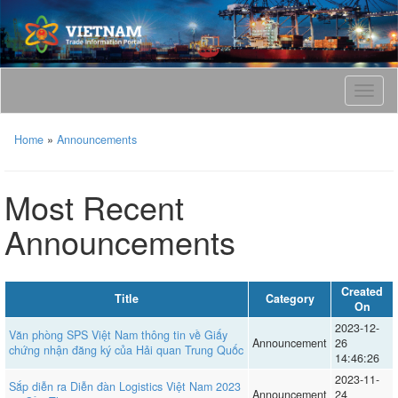
T
o
g
Home
»
Announcements
g
l
e
Most Recent
n
a
Announcements
v
i
g
a
Created
Title
Category
t
On
i
2023-12-
Văn phòng SPS Việt Nam thông tin về Giấy
o
Announcement
26
chứng nhận đăng ký của Hải quan Trung Quốc
14:46:26
n
2023-11-
Sắp diễn ra Diễn đàn Logistics Việt Nam 2023
Announcement
24