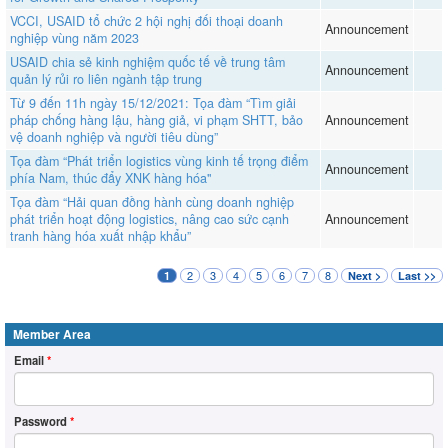
VCCI, USAID tổ chức 2 hội nghị đối thoại doanh
Announcement
nghiệp vùng năm 2023
USAID chia sẻ kinh nghiệm quốc tế về trung tâm
Announcement
quản lý rủi ro liên ngành tập trung
Từ 9 đến 11h ngày 15/12/2021: Tọa đàm “Tìm giải
pháp chống hàng lậu, hàng giả, vi phạm SHTT, bảo
Announcement
vệ doanh nghiệp và người tiêu dùng”
Tọa đàm “Phát triển logistics vùng kinh tế trọng điểm
Announcement
phía Nam, thúc đẩy XNK hàng hóa"
Tọa đàm “Hải quan đồng hành cùng doanh nghiệp
phát triển hoạt động logistics, nâng cao sức cạnh
Announcement
tranh hàng hóa xuất nhập khẩu”
2
3
4
5
6
7
8
1
Next >
Last >>
Member Area
Email
*
Password
*