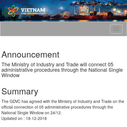
T
o
g
g
Announcement
l
e
The Ministry of Industry and Trade will connect 05
n
administrative procedures through the National Single
a
Window
v
i
g
Summary
a
t
The GDVC has agreed with the Ministry of Industry and Trade on the
i
official connection of 05 administrative procedures through the
o
National Single Window on 24/12.
n
Updated on : 18-12-2018