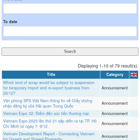
To date
Displaying 1-10 of 79 result(s).
Title
Category
Which kind of scrap would be subject to suspension
for temporary import and re-export business from
Announcement
20/12?
Văn phòng SPS Việt Nam thông tin về Giấy chứng
Announcement
nhận đăng ký của Hải quan Trung Quốc
Vietnam Expo 32: Điểm đến xúc tiến thương mại
Announcement
Vietnam Expo 2023 lần thứ 21 sắp diễn ra tại TP. Hồ
Announcement
Chí Minh từ ngày 7- 9/12
Vietnam Development Report - Connecting Vietnam
Announcement
for Growth and Shared Prosperity