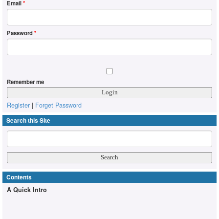
Email
*
Password
*
Remember me
Register
|
Forget Password
Search this Site
Contents
A Quick Intro