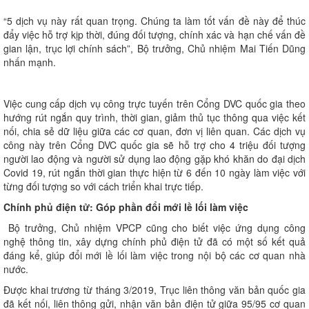
“5 dịch vụ này rất quan trọng. Chúng ta làm tốt vấn đề này để thúc
đẩy việc hỗ trợ kịp thời, đúng đối tượng, chính xác và hạn chế vấn đề
gian lận, trục lợi chính sách”, Bộ trưởng, Chủ nhiệm Mai Tiến Dũng
nhấn mạnh.
Việc cung cấp dịch vụ công trực tuyến trên Cổng DVC quốc gia theo
hướng rút ngắn quy trình, thời gian, giảm thủ tục thông qua việc kết
nối, chia sẻ dữ liệu giữa các cơ quan, đơn vị liên quan. Các dịch vụ
công này trên Cổng DVC quốc gia sẽ hỗ trợ cho 4 triệu đối tượng
người lao động và người sử dụng lao động gặp khó khăn do đại dịch
Covid 19, rút ngắn thời gian thực hiện từ 6 đến 10 ngày làm việc với
từng đối tượng so với cách triển khai trực tiếp.
Chính phủ điện tử: Góp phần đổi mới lề lối làm việc
Bộ trưởng, Chủ nhiệm VPCP cũng cho biết việc ứng dụng công
nghệ thông tin, xây dựng chính phủ điện tử đã có một số kết quả
đáng kể, giúp đổi mới lề lối làm việc trong nội bộ các cơ quan nhà
nước.
Được khai trương từ tháng 3/2019, Trục liên thông văn bản quốc gia
đã kết nối, liên thông gửi, nhận văn bản điện tử giữa 95/95 cơ quan