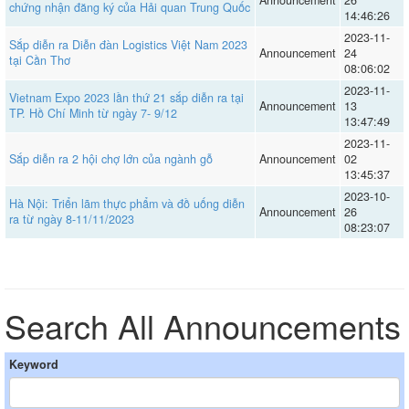
chứng nhận đăng ký của Hải quan Trung Quốc
14:46:26
2023-11-
Sắp diễn ra Diễn đàn Logistics Việt Nam 2023
Announcement
24
tại Cần Thơ
08:06:02
2023-11-
Vietnam Expo 2023 lần thứ 21 sắp diễn ra tại
Announcement
13
TP. Hồ Chí Minh từ ngày 7- 9/12
13:47:49
2023-11-
Sắp diễn ra 2 hội chợ lớn của ngành gỗ
Announcement
02
13:45:37
2023-10-
Hà Nội: Triển lãm thực phẩm và đồ uống diễn
Announcement
26
ra từ ngày 8-11/11/2023
08:23:07
Search All Announcements
Keyword