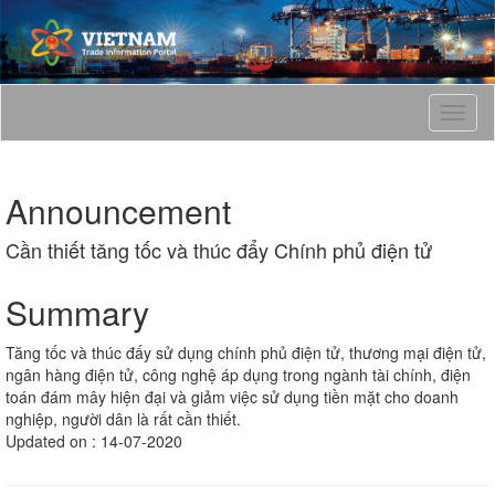
T
o
g
g
Announcement
l
e
Cần thiết tăng tốc và thúc đẩy Chính phủ điện tử
n
a
v
Summary
i
g
Tăng tốc và thúc đấy sử dụng chính phủ điện tử, thương mại điện tử,
a
ngân hàng điện tử, công nghệ áp dụng trong ngành tài chính, điện
t
toán đám mây hiện đại và giảm việc sử dụng tiền mặt cho doanh
i
nghiệp, người dân là rất cần thiết.
o
Updated on : 14-07-2020
n