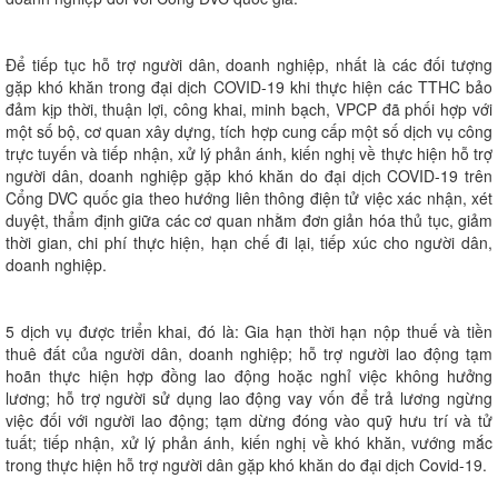
Để tiếp tục hỗ trợ người dân, doanh nghiệp, nhất là các đối tượng
gặp khó khăn trong đại dịch COVID-19 khi thực hiện các TTHC bảo
đảm kịp thời, thuận lợi, công khai, minh bạch, VPCP đã phối hợp với
một số bộ, cơ quan xây dựng, tích hợp cung cấp một số dịch vụ công
trực tuyến và tiếp nhận, xử lý phản ánh, kiến nghị về thực hiện hỗ trợ
người dân, doanh nghiệp gặp khó khăn do đại dịch COVID-19 trên
Cổng DVC quốc gia theo hướng liên thông điện tử việc xác nhận, xét
duyệt, thẩm định giữa các cơ quan nhằm đơn giản hóa thủ tục, giảm
thời gian, chi phí thực hiện, hạn chế đi lại, tiếp xúc cho người dân,
doanh nghiệp.
5 dịch vụ được triển khai, đó là: Gia hạn thời hạn nộp thuế và tiền
thuê đất của người dân, doanh nghiệp; hỗ trợ người lao động tạm
hoãn thực hiện hợp đồng lao động hoặc nghỉ việc không hưởng
lương; hỗ trợ người sử dụng lao động vay vốn để trả lương ngừng
việc đối với người lao động; tạm dừng đóng vào quỹ hưu trí và tử
tuất; tiếp nhận, xử lý phản ánh, kiến nghị về khó khăn, vướng mắc
trong thực hiện hỗ trợ người dân gặp khó khăn do đại dịch Covid-19.