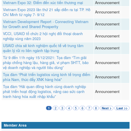
Vietnam Expo 32: Điểm đến xúc tiến thương mại
Announcement
Vietnam Expo 2023 lần thứ 21 sắp diễn ra tại TP. Hồ
Announcement
Chí Minh từ ngày 7- 9/12
Vietnam Development Report - Connecting Vietnam
Announcement
for Growth and Shared Prosperity
VCCI, USAID tổ chức 2 hội nghị đối thoại doanh
Announcement
nghiệp vùng năm 2023
USAID chia sẻ kinh nghiệm quốc tế về trung tâm
Announcement
quản lý rủi ro liên ngành tập trung
Từ 9 đến 11h ngày 15/12/2021: Tọa đàm “Tìm giải
pháp chống hàng lậu, hàng giả, vi phạm SHTT, bảo
Announcement
vệ doanh nghiệp và người tiêu dùng”
Tọa đàm “Phát triển logistics vùng kinh tế trọng điểm
Announcement
phía Nam, thúc đẩy XNK hàng hóa"
Tọa đàm “Hải quan đồng hành cùng doanh nghiệp
phát triển hoạt động logistics, nâng cao sức cạnh
Announcement
tranh hàng hóa xuất nhập khẩu”
2
3
4
5
6
7
8
1
Next >
Last >>
Member Area