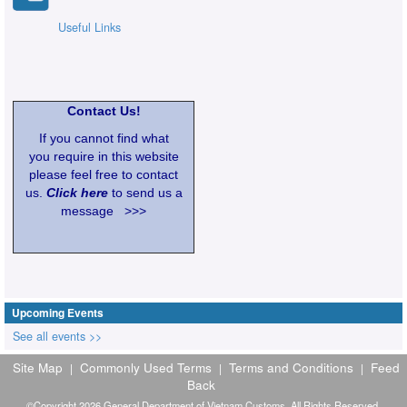
Useful Links
Contact Us!
If you cannot find what
you require in this website
please feel free to contact
us.
Click here
to send us a
message >>>
Upcoming Events
See all events >>
Site Map
Commonly Used Terms
Terms and Conditions
Feed
|
|
|
Back
©Copyright 2026 General Department of Vietnam Customs. All Rights Reserved.