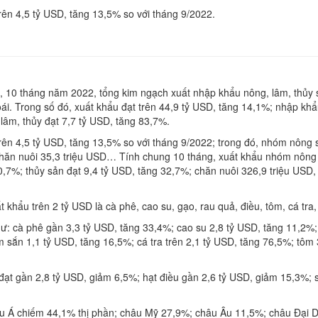
rên 4,5 tỷ USD, tăng 13,5% so với tháng 9/2022.
t, 10 tháng năm 2022, tổng kim ngạch xuất nhập khẩu nông, lâm, thủy
ái. Trong số đó, xuất khẩu đạt trên 44,9 tỷ USD, tăng 14,1%; nhập khẩ
 lâm, thủy đạt 7,7 tỷ USD, tăng 83,7%.
rên 4,5 tỷ USD, tăng 13,5% so với tháng 9/2022; trong đó, nhóm nông s
chăn nuôi 35,3 triệu USD… Tính chung 10 tháng, xuất khẩu nhóm nông 
0,7%; thủy sản đạt 9,4 tỷ USD, tăng 32,7%; chăn nuôi 326,9 triệu USD
khẩu trên 2 tỷ USD là cà phê, cao su, gạo, rau quả, điều, tôm, cá tra
ư: cà phê gần 3,3 tỷ USD, tăng 33,4%; cao su 2,8 tỷ USD, tăng 11,2%; 
 sắn 1,1 tỷ USD, tăng 16,5%; cá tra trên 2,1 tỷ USD, tăng 76,5%; tôm 
ả đạt gần 2,8 tỷ USD, giảm 6,5%; hạt điều gần 2,6 tỷ USD, giảm 15,3%
châu Á chiếm 44,1% thị phần; châu Mỹ 27,9%; châu Âu 11,5%; châu Đại