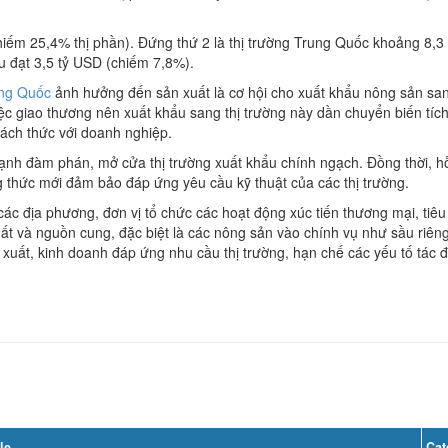
D (chiếm 25,4% thị phần). Đứng thứ 2 là thị trường Trung Quốc khoảng 8,
ẩu đạt 3,5 tỷ USD (chiếm 7,8%).
ng Quốc
ảnh hưởng đến sản xuất là cơ hội cho xuất khẩu nông sản sang
ệc giao thương nên xuất khẩu sang thị trường này dần chuyển biến tíc
thách thức với doanh nghiệp.
mạnh đàm phán, mở cửa thị trường xuất khẩu chính ngạch. Đồng thời, h
 thức mới đảm bảo đáp ứng yêu cầu kỹ thuật của các thị trường.
các địa phương, đơn vị tổ chức các hoạt động xúc tiến thương mại, tiê
uất và nguồn cung, đặc biệt là các nông sản vào chính vụ như sầu riêng
uất, kinh doanh đáp ứng nhu cầu thị trường, hạn chế các yếu tố tác đ
le
Cat