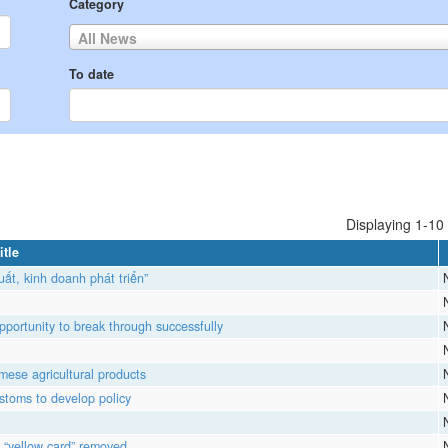
Category
All News
To date
Displaying 1-10 
itle
ất, kinh doanh phát triển”
portunity to break through successfully
mese agricultural products
ustoms to develop policy
U “yellow card” removed