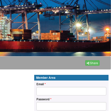
Share
Member Area
Email
*
Password
*