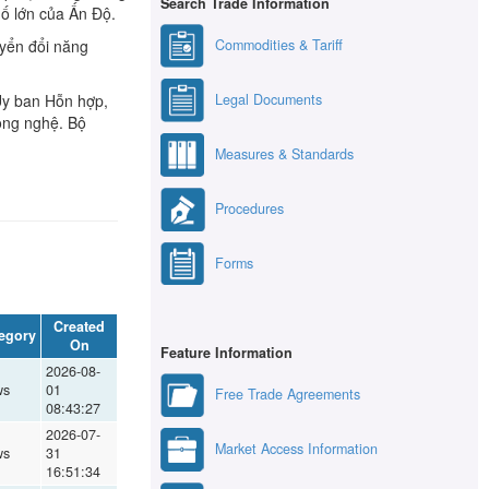
Search Trade Information
ố lớn của Ấn Độ.
Commodities & Tariff
uyển đổi năng
Legal Documents
 Ủy ban Hỗn hợp,
công nghệ. Bộ
Measures & Standards
Procedures
Forms
Created
egory
On
Feature Information
2026-08-
ws
01
Free Trade Agreements
08:43:27
2026-07-
Market Access Information
ws
31
16:51:34