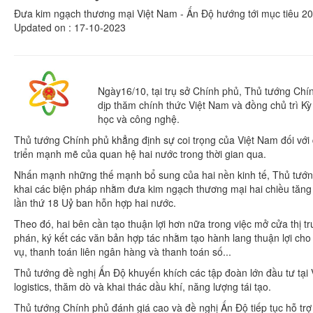
Đưa kim ngạch thương mại Việt Nam - Ấn Độ hướng tới mục tiêu 2
Updated on : 17-10-2023
Ngày16/10, tại trụ sở Chính phủ, Thủ tướng Chí
dịp thăm chính thức Việt Nam và đồng chủ trì Kỳ
học và công nghệ.
Thủ tướng Chính phủ khẳng định sự coi trọng của Việt Nam đối với 
triển mạnh mẽ của quan hệ hai nước trong thời gian qua.
Nhấn mạnh những thế mạnh bổ sung của hai nền kinh tế, Thủ tướn
khai các biện pháp nhằm đưa kim ngạch thương mại hai chiều tăng 
lần thứ 18 Uỷ ban hỗn hợp hai nước.
Theo đó, hai bên cần tạo thuận lợi hơn nữa trong việc mở cửa thị
phán, ký kết các văn bản hợp tác nhằm tạo hành lang thuận lợi cho 
vụ, thanh toán liên ngân hàng và thanh toán số...
Thủ tướng đề nghị Ấn Độ khuyến khích các tập đoàn lớn đầu tư tại 
logistics, thăm dò và khai thác dầu khí, năng lượng tái tạo.
Thủ tướng Chính phủ đánh giá cao và đề nghị Ấn Độ tiếp tục hỗ trợ 