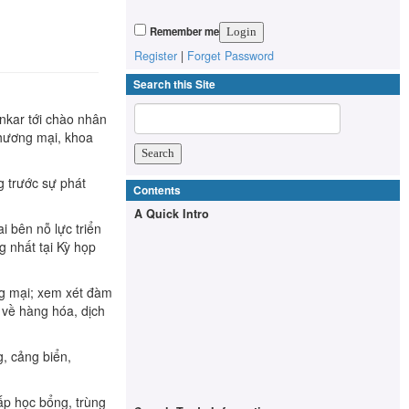
Remember me
Register
|
Forget Password
Search this Site
nkar tới chào nhân
thương mại, khoa
ng trước sự phát
Contents
A Quick Intro
 bên nỗ lực triển
 nhất tại Kỳ họp
ng mại; xem xét đàm
 về hàng hóa, dịch
, cảng biển,
ấp học bổng, trùng