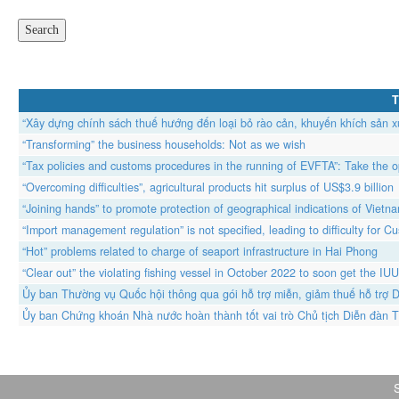
T
“Xây dựng chính sách thuế hướng đến loại bỏ rào cản, khuyến khích sản xu
“Transforming” the business households: Not as we wish
“Tax policies and customs procedures in the running of EVFTA”: Take the op
“Overcoming difficulties”, agricultural products hit surplus of US$3.9 billion
“Joining hands” to promote protection of geographical indications of Vietna
“Import management regulation” is not specified, leading to difficulty for C
“Hot” problems related to charge of seaport infrastructure in Hai Phong
“Clear out” the violating fishing vessel in October 2022 to soon get the IU
Ủy ban Thường vụ Quốc hội thông qua gói hỗ trợ miễn, giảm thuế hỗ trợ D
Ủy ban Chứng khoán Nhà nước hoàn thành tốt vai trò Chủ tịch Diễn đàn 