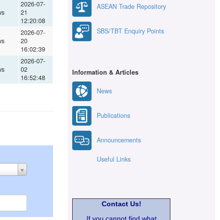
2026-07-
ASEAN Trade Repository
ws
21
12:20:08
SBS/TBT Enquiry Points
2026-07-
ws
20
16:02:39
2026-07-
ws
02
Information & Articles
16:52:48
News
Publications
Announcements
Useful Links
Contact Us!
If you cannot find what