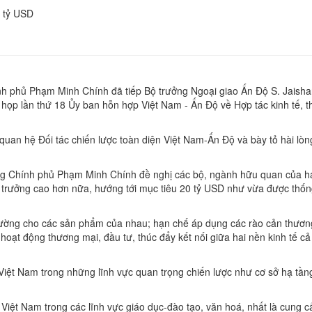
0 tỷ USD
nh phủ Phạm Minh Chính đã tiếp Bộ trưởng Ngoại giao Ấn Độ S. Jaisha
 họp lần thứ 18 Ủy ban hỗn hợp Việt Nam - Ấn Độ về Hợp tác kinh tế, 
quan hệ Đối tác chiến lược toàn diện Việt Nam-Ấn Độ và bày tỏ hài lò
g Chính phủ Phạm Minh Chính đề nghị các bộ, ngành hữu quan của hai
trưởng cao hơn nữa, hướng tới mục tiêu 20 tỷ USD như vừa được thống
 trường cho các sản phẩm của nhau; hạn chế áp dụng các rào cản thươ
hoạt động thương mại, đầu tư, thúc đẩy kết nối giữa hai nền kinh tế cả
Việt Nam trong những lĩnh vực quan trọng chiến lược như cơ sở hạ tầng
Việt Nam trong các lĩnh vực giáo dục-đào tạo, văn hoá, nhất là cung c