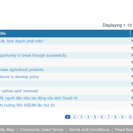
Displaying 1-10 
itle
ất, kinh doanh phát triển”
portunity to break through successfully
mese agricultural products
ustoms to develop policy
U “yellow card” removed
N, người dân chịu tác động của dịch Covid-19
Thị trường Vốn ASEAN lần thứ 33
2
3
4
5
6
7
8
9
10
1
Site Map
Commonly Used Terms
Terms and Conditions
Feed Bac
|
|
|