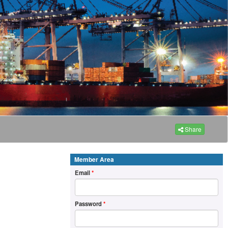
Share
Member Area
Email
*
Password
*