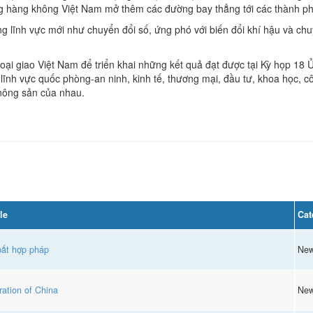
ng hàng không Việt Nam mở thêm các đường bay thẳng tới các thành ph
g lĩnh vực mới như chuyển đổi số, ứng phó với biến đổi khí hậu và ch
oại giao Việt Nam để triển khai những kết quả đạt được tại Kỳ họp 18
 lĩnh vực quốc phòng-an ninh, kinh tế, thương mại, đầu tư, khoa học, 
nông sản của nhau.
le
Cat
bất hợp pháp
Ne
ation of China
Ne