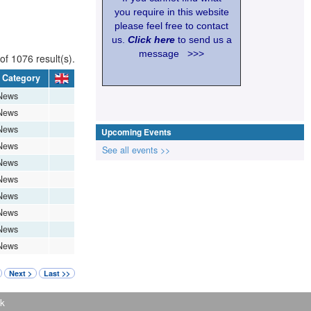
you require in this website
please feel free to contact
us.
Click here
to send us a
message >>>
of 1076 result(s).
Category
News
News
News
Upcoming Events
News
See all events >>
News
News
News
News
News
News
Next >
Last >>
k