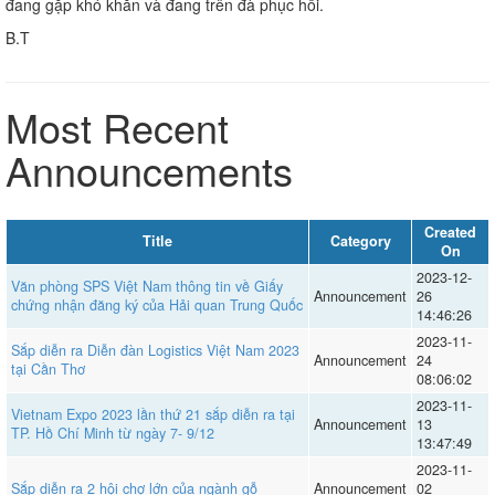
đang gặp khó khăn và đang trên đà phục hồi.
B.T
Most Recent
Announcements
Created
Title
Category
On
2023-12-
Văn phòng SPS Việt Nam thông tin về Giấy
Announcement
26
chứng nhận đăng ký của Hải quan Trung Quốc
14:46:26
2023-11-
Sắp diễn ra Diễn đàn Logistics Việt Nam 2023
Announcement
24
tại Cần Thơ
08:06:02
2023-11-
Vietnam Expo 2023 lần thứ 21 sắp diễn ra tại
Announcement
13
TP. Hồ Chí Minh từ ngày 7- 9/12
13:47:49
2023-11-
Sắp diễn ra 2 hội chợ lớn của ngành gỗ
Announcement
02