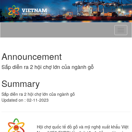
T
o
g
g
Announcement
l
e
Sắp diễn ra 2 hội chợ lớn của ngành gỗ
n
a
v
Summary
i
g
Sắp diễn ra 2 hội chợ lớn của ngành gỗ
a
Updated on : 02-11-2023
t
i
o
n
Hội chợ quốc tế đồ gỗ và mỹ nghệ xuất khẩu Việt