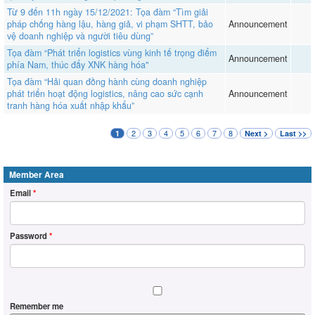
Từ 9 đến 11h ngày 15/12/2021: Tọa đàm “Tìm giải
pháp chống hàng lậu, hàng giả, vi phạm SHTT, bảo
Announcement
vệ doanh nghiệp và người tiêu dùng”
Tọa đàm “Phát triển logistics vùng kinh tế trọng điểm
Announcement
phía Nam, thúc đẩy XNK hàng hóa"
Tọa đàm “Hải quan đồng hành cùng doanh nghiệp
phát triển hoạt động logistics, nâng cao sức cạnh
Announcement
tranh hàng hóa xuất nhập khẩu”
2
3
4
5
6
7
8
1
Next >
Last >>
Member Area
Email
*
Password
*
Remember me