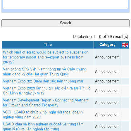
Displaying 1-10 of 79 result(s).
Title
Category
Which kind of scrap would be subject to suspension
for temporary import and re-export business from
Announcement
20/12?
Văn phòng SPS Việt Nam thông tin về Giấy chứng
Announcement
nhận đăng ký của Hải quan Trung Quốc
Vietnam Expo 32: Điểm đến xúc tiến thương mại
Announcement
Vietnam Expo 2023 lần thứ 21 sắp diễn ra tại TP. Hồ
Announcement
Chí Minh từ ngày 7- 9/12
Vietnam Development Report - Connecting Vietnam
Announcement
for Growth and Shared Prosperity
VCCI, USAID tổ chức 2 hội nghị đối thoại doanh
Announcement
nghiệp vùng năm 2023
USAID chia sẻ kinh nghiệm quốc tế về trung tâm
Announcement
quản lý rủi ro liên ngành tập trung