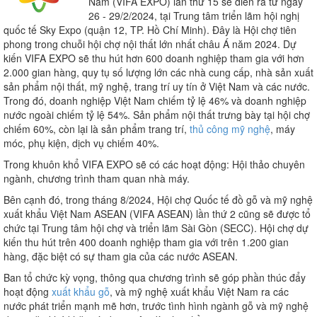
Nam (VIFA EXPO) lần thứ 15 sẽ diễn ra từ ngày
26 - 29/2/2024, tại Trung tâm triển lãm hội nghị
quốc tế Sky Expo (quận 12, TP. Hồ Chí Minh). Đây là Hội chợ tiên
phong trong chuỗi hội chợ nội thất lớn nhất châu Á năm 2024. Dự
kiến VIFA EXPO sẽ thu hút hơn 600 doanh nghiệp tham gia với hơn
2.000 gian hàng, quy tụ số lượng lớn các nhà cung cấp, nhà sản xuất
sản phẩm nội thất, mỹ nghệ, trang trí uy tín ở Việt Nam và các nước.
Trong đó, doanh nghiệp Việt Nam chiếm tỷ lệ 46% và doanh nghiệp
nước ngoài chiếm tỷ lệ 54%. Sản phẩm nội thất trưng bày tại hội chợ
chiếm 60%, còn lại là sản phẩm trang trí,
thủ công mỹ nghệ
, máy
móc, phụ kiện, dịch vụ chiếm 40%.
Trong khuôn khổ VIFA EXPO sẽ có các hoạt động: Hội thảo chuyên
ngành, chương trình tham quan nhà máy.
Bên cạnh đó, trong tháng 8/2024, Hội chợ Quốc tế đồ gỗ và mỹ nghệ
xuất khẩu Việt Nam ASEAN (VIFA ASEAN) lần thứ 2 cũng sẽ được tổ
chức tại Trung tâm hội chợ và triển lãm Sài Gòn (SECC). Hội chợ dự
kiến thu hút trên 400 doanh nghiệp tham gia với trên 1.200 gian
hàng, đặc biệt có sự tham gia của các nước ASEAN.
Ban tổ chức kỳ vọng, thông qua chương trình sẽ góp phần thúc đẩy
hoạt động
xuất khẩu gỗ
, và mỹ nghệ xuất khẩu Việt Nam ra các
nước phát triển mạnh mẽ hơn, trước tình hình ngành gỗ và mỹ nghệ